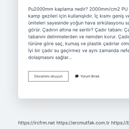
Pu2000mm kaplama nedir? 2000mm/cm2 PU koru
kamp gezileri için kullanışlıdır. İç kısmı geniş
üniteleri sayesinde yoğun hava sirkülasyonu sa
görür. Çadırın altına ne serilir? Çadır tabanı: Ç
tabanını delinmelerden ve nemden korur. Çadır
türüne göre saç, kumaş ve plastik çadırlar olmak 
İyi bir çadır su geçirmez ve aynı zamanda nefes
dolaşmasını sağlar…
Çadırdan
Devamını okuyun
Yorum Bırak
Çıkan
Ipler
Ne
Işe
Yarar
https://ircfrm.net
https://ercmutfak.com.tr
https://