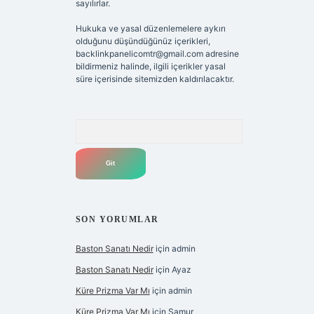
sayılırlar.
Hukuka ve yasal düzenlemelere aykırı
olduğunu düşündüğünüz içerikleri,
backlinkpanelicomtr@gmail.com
adresine
bildirmeniz halinde, ilgili içerikler yasal
süre içerisinde sitemizden kaldırılacaktır.
Arama
SON YORUMLAR
Baston Sanatı Nedir
için
admin
Baston Sanatı Nedir
için
Ayaz
Küre Prizma Var Mı
için
admin
Küre Prizma Var Mı
için
Samur