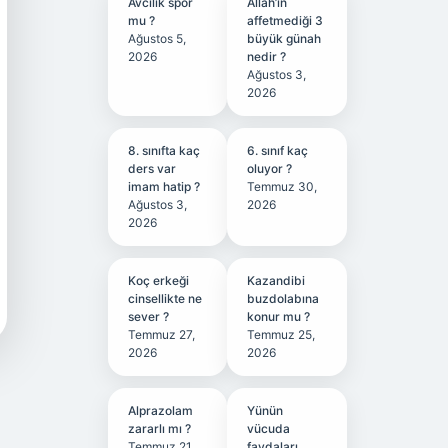
Avcılık spor
Allah’ın
mu ?
affetmediği 3
Ağustos 5,
büyük günah
2026
nedir ?
Ağustos 3,
2026
8. sınıfta kaç
6. sınıf kaç
ders var
oluyor ?
imam hatip ?
Temmuz 30,
Ağustos 3,
2026
2026
Koç erkeği
Kazandibi
cinsellikte ne
buzdolabına
sever ?
konur mu ?
Temmuz 27,
Temmuz 25,
2026
2026
Alprazolam
Yünün
zararlı mı ?
vücuda
Temmuz 21,
faydaları