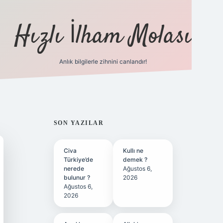
Hızlı İlham Molası
Anlık bilgilerle zihnini canlandır!
ilbet bahis sites
SIDEBAR
SON YAZILAR
Civa
Kullı ne
Türkiye’de
demek ?
nerede
Ağustos 6,
bulunur ?
2026
Ağustos 6,
2026