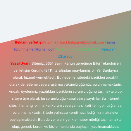
s sitesi
Reklam ve İletişim:
E-mail:
backlinkpaneli@gmail.com
Teams:
forumhizmeti@gmail.com
Whatsapp: 0262 606 0 726
Telegram:
@karabul
Yasal Uyarı:
Sitemiz, 5651 Sayılı Kanun gereğince Bilgi Teknolojileri
ve İletişim Kurumu (BTK) tarafından onaylanmış bir Yer Sağlayıcı
olarak hizmet vermektedir. Bu nedenle, sitedeki içerikleri proaktif
olarak denetleme veya araştırma yükümlülüğümüz bulunmamaktadır.
Ancak, üyelerimiz yazdıkları içeriklerin sorumluluğunu taşımakta olup,
siteye üye olarak bu sorumluluğu kabul etmiş sayılırlar. Bu internet
sitesi, herhangi bir marka, kurum veya şahıs şirketi ile hiçbir bağlantısı
bulunmamaktadır. Sitede yalnızca kendi hazırladığımız makaleler
paylaşılmaktadır. Burada yer alan içerikler haber niteliği taşımamakta
olup, gerçek kurum ve kişiler hakkında paylaşım yapılmamaktadır.