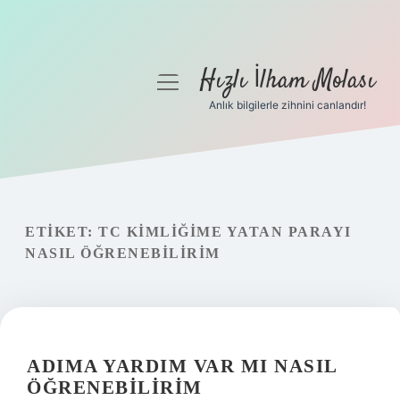
Hızlı İlham Molası
menüyü
aç
Anlık bilgilerle zihnini canlandır!
Anasayfa
Gizlilik Politikası
Yasal Uyarı
ETIKET:
TC KIMLIĞIME YATAN PARAYI
NASIL ÖĞRENEBILIRIM
Hakkımızda
ADIMA YARDIM VAR MI NASIL
ÖĞRENEBILIRIM