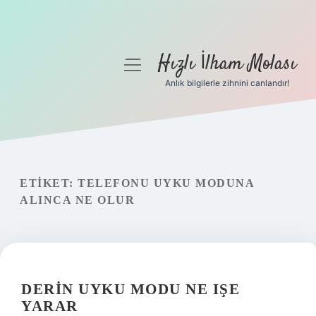
Hızlı İlham Molası
menüyü
aç
Anlık bilgilerle zihnini canlandır!
Anasayfa
Gizlilik Politikası
Yasal Uyarı
ETIKET:
TELEFONU UYKU MODUNA
ALINCA NE OLUR
Hakkımızda
DERIN UYKU MODU NE IŞE
YARAR