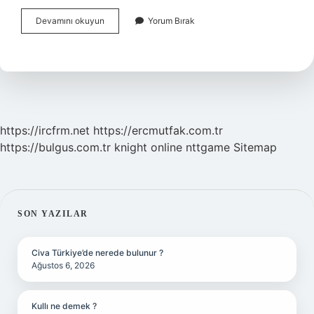
Derin
Devamını okuyun
Yorum Bırak
Uyku
Modu
Ne
Işe
Yarar
https://ircfrm.net
https://ercmutfak.com.tr
https://bulgus.com.tr
knight online
nttgame
Sitemap
SIDEBAR
SON YAZILAR
Civa Türkiye’de nerede bulunur ?
Ağustos 6, 2026
Kullı ne demek ?