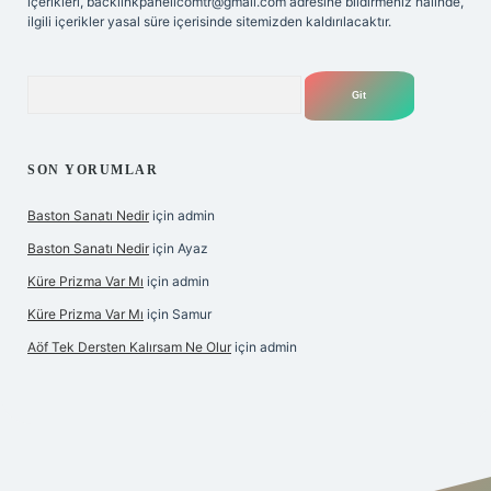
içerikleri,
backlinkpanelicomtr@gmail.com
adresine bildirmeniz halinde,
ilgili içerikler yasal süre içerisinde sitemizden kaldırılacaktır.
Arama
SON YORUMLAR
Baston Sanatı Nedir
için
admin
Baston Sanatı Nedir
için
Ayaz
Küre Prizma Var Mı
için
admin
Küre Prizma Var Mı
için
Samur
Aöf Tek Dersten Kalırsam Ne Olur
için
admin
is sitesi