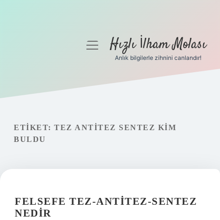
Hızlı İlham Molası
menüyü
aç
Anlık bilgilerle zihnini canlandır!
Anasayfa
Gizlilik Politikası
Yasal Uyarı
ETIKET:
TEZ ANTITEZ SENTEZ KIM
BULDU
Hakkımızda
FELSEFE TEZ-ANTITEZ-SENTEZ
NEDIR