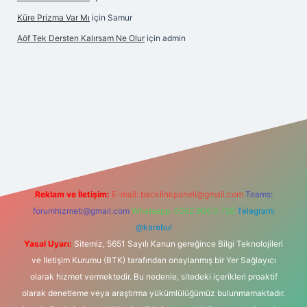
Küre Prizma Var Mı
için
Samur
Aöf Tek Dersten Kalırsam Ne Olur
için
admin
is sitesi
Reklam ve İletişim:
E-mail:
backlinkpaneli@gmail.com
Teams:
forumhizmeti@gmail.com
Whatsapp: 0262 606 0 726
Telegram:
@karabul
Yasal Uyarı:
Sitemiz, 5651 Sayılı Kanun gereğince Bilgi Teknolojileri
ve İletişim Kurumu (BTK) tarafından onaylanmış bir Yer Sağlayıcı
olarak hizmet vermektedir. Bu nedenle, sitedeki içerikleri proaktif
olarak denetleme veya araştırma yükümlülüğümüz bulunmamaktadır.