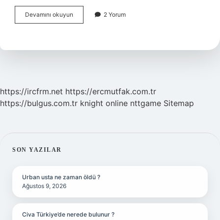
Cezada
Devamını okuyun
2 Yorum
Tipiklik
nedir
https://ircfrm.net
https://ercmutfak.com.tr
https://bulgus.com.tr
knight online
nttgame
Sitemap
SIDEBAR
SON YAZILAR
Urban usta ne zaman öldü ?
Ağustos 9, 2026
Civa Türkiye’de nerede bulunur ?