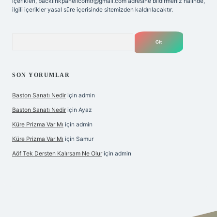
içerikleri,
backlinkpanelicomtr@gmail.com
adresine bildirmeniz halinde,
ilgili içerikler yasal süre içerisinde sitemizden kaldırılacaktır.
Arama
SON YORUMLAR
Baston Sanatı Nedir
için
admin
Baston Sanatı Nedir
için
Ayaz
Küre Prizma Var Mı
için
admin
Küre Prizma Var Mı
için
Samur
Aöf Tek Dersten Kalırsam Ne Olur
için
admin
s sitesi