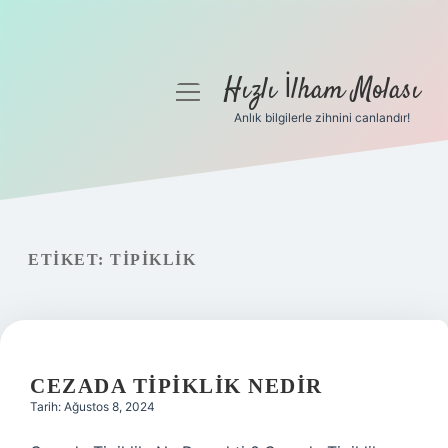
Hızlı İlham Molası
menüyü
aç
Anlık bilgilerle zihnini canlandır!
Anasayfa
Gizlilik Politikası
Yasal Uyarı
ETIKET:
TIPIKLIK
Hakkımızda
CEZADA TIPIKLIK NEDIR
Tarih: Ağustos 8, 2024