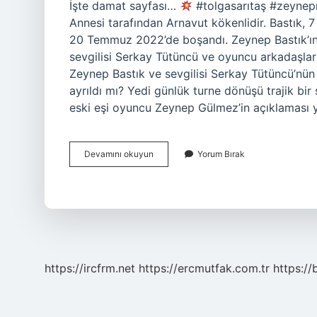
İşte damat sayfası…
#tolgasarıtaş #zeynep
Annesi tarafından Arnavut kökenlidir. Bastık, 
20 Temmuz 2022’de boşandı. Zeynep Bastık’ın 
sevgilisi Serkay Tütüncü ve oyuncu arkadaşları
Zeynep Bastık ve sevgilisi Serkay Tütüncü’nü
ayrıldı mı? Yedi günlük turne dönüşü trajik bi
eski eşi oyuncu Zeynep Gülmez’in açıklaması 
Tolga
Devamını okuyun
Yorum Bırak
Akış
Kiminle
Sevgili
https://ircfrm.net
https://ercmutfak.com.tr
https://