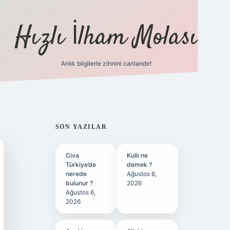
Hızlı İlham Molası
Anlık bilgilerle zihnini canlandır!
ilbet bahis site
SIDEBAR
SON YAZILAR
Civa
Kullı ne
Türkiye’de
demek ?
nerede
Ağustos 6,
bulunur ?
2026
Ağustos 6,
2026