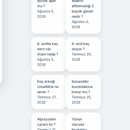
Avcılık spor
Allah’ın
mu ?
affetmediği 3
Ağustos 5,
büyük günah
2026
nedir ?
Ağustos 3,
2026
8. sınıfta kaç
6. sınıf kaç
ders var
oluyor ?
imam hatip ?
Temmuz 30,
Ağustos 3,
2026
2026
Koç erkeği
Kazandibi
cinsellikte ne
buzdolabına
sever ?
konur mu ?
Temmuz 27,
Temmuz 25,
2026
2026
Alprazolam
Yünün
zararlı mı ?
vücuda
Temmuz 21,
faydaları