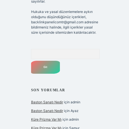
sayılırlar.
Hukuka ve yasal düzenlemelere aykırı
olduğunu düşündüğünüz içerikleri,
backlinkpanelicomtr@gmail.com
adresine
bildirmeniz halinde, ilgili içerikler yasal
süre içerisinde sitemizden kaldırılacaktır.
Arama
SON YORUMLAR
Baston Sanatı Nedir
için
admin
Baston Sanatı Nedir
için
Ayaz
Küre Prizma Var Mı
için
admin
Küre Prizma Var Mı
için
Samur