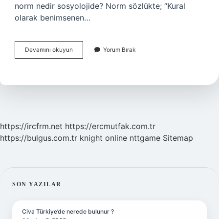
norm nedir sosyolojide? Norm sözlükte; “Kural
olarak benimsenen…
Toplumsal
Devamını okuyun
Yorum Bırak
Değerler
Ve
Normlar
Nedir
https://ircfrm.net
https://ercmutfak.com.tr
https://bulgus.com.tr
knight online
nttgame
Sitemap
SIDEBAR
SON YAZILAR
Civa Türkiye’de nerede bulunur ?