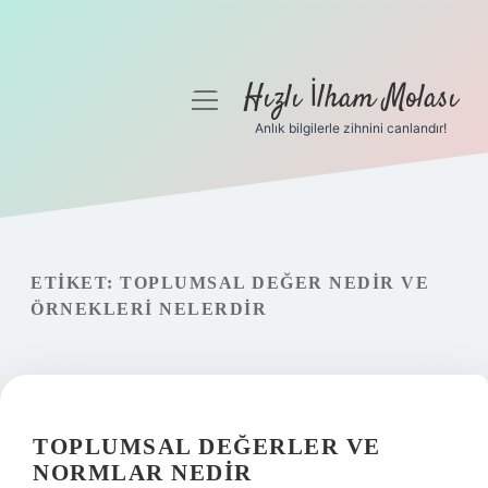
Hızlı İlham Molası
menüyü
aç
Anlık bilgilerle zihnini canlandır!
Anasayfa
Gizlilik Politikası
Yasal Uyarı
ETIKET:
TOPLUMSAL DEĞER NEDIR VE
ÖRNEKLERI NELERDIR
Hakkımızda
TOPLUMSAL DEĞERLER VE
NORMLAR NEDIR