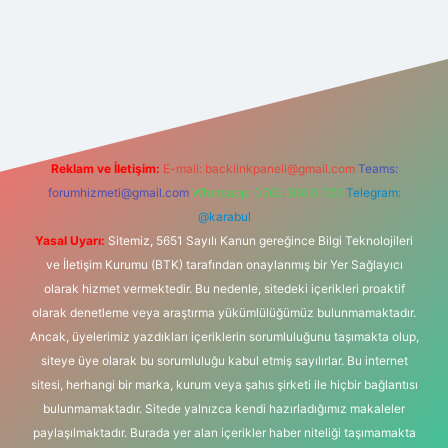
s sitesi
Reklam ve İletişim:
E-mail:
backlinkpaneli@gmail.com
Teams:
forumhizmeti@gmail.com
Whatsapp: 0262 606 0 726
Telegram:
@karabul
Yasal Uyarı:
Sitemiz, 5651 Sayılı Kanun gereğince Bilgi Teknolojileri
ve İletişim Kurumu (BTK) tarafından onaylanmış bir Yer Sağlayıcı
olarak hizmet vermektedir. Bu nedenle, sitedeki içerikleri proaktif
olarak denetleme veya araştırma yükümlülüğümüz bulunmamaktadır.
Ancak, üyelerimiz yazdıkları içeriklerin sorumluluğunu taşımakta olup,
siteye üye olarak bu sorumluluğu kabul etmiş sayılırlar. Bu internet
sitesi, herhangi bir marka, kurum veya şahıs şirketi ile hiçbir bağlantısı
bulunmamaktadır. Sitede yalnızca kendi hazırladığımız makaleler
paylaşılmaktadır. Burada yer alan içerikler haber niteliği taşımamakta