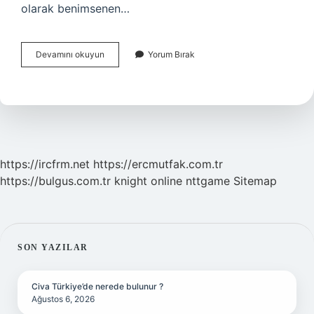
olarak benimsenen…
Toplumsal
Devamını okuyun
Yorum Bırak
Değerler
Ve
Normlar
Nedir
https://ircfrm.net
https://ercmutfak.com.tr
https://bulgus.com.tr
knight online
nttgame
Sitemap
SIDEBAR
SON YAZILAR
Civa Türkiye’de nerede bulunur ?
Ağustos 6, 2026