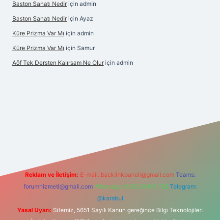
Baston Sanatı Nedir
için
admin
Baston Sanatı Nedir
için
Ayaz
Küre Prizma Var Mı
için
admin
Küre Prizma Var Mı
için
Samur
Aöf Tek Dersten Kalırsam Ne Olur
için
admin
s sitesi
Reklam ve İletişim:
E-mail:
backlinkpaneli@gmail.com
Teams:
forumhizmeti@gmail.com
Whatsapp: 0262 606 0 726
Telegram:
@karabul
Yasal Uyarı:
Sitemiz, 5651 Sayılı Kanun gereğince Bilgi Teknolojileri