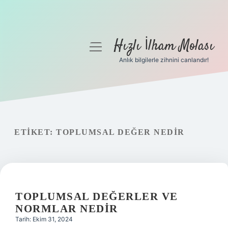
Hızlı İlham Molası
menüyü
aç
Anlık bilgilerle zihnini canlandır!
Anasayfa
Gizlilik Politikası
Yasal Uyarı
ETIKET:
TOPLUMSAL DEĞER NEDIR
Hakkımızda
TOPLUMSAL DEĞERLER VE
NORMLAR NEDIR
Tarih: Ekim 31, 2024