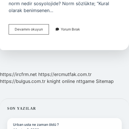
norm nedir sosyolojide? Norm sözlükte; “Kural
olarak benimsenen…
Toplumsal
Devamını okuyun
Yorum Bırak
Değerler
Ve
Normlar
Nedir
https://ircfrm.net
https://ercmutfak.com.tr
https://bulgus.com.tr
knight online
nttgame
Sitemap
SIDEBAR
SON YAZILAR
Urban usta ne zaman öldü ?