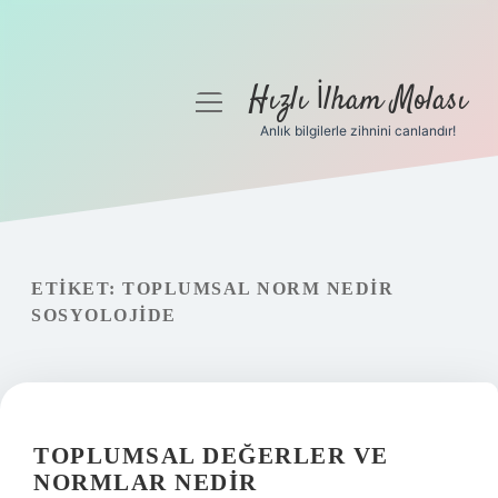
Hızlı İlham Molası
menüyü
aç
Anlık bilgilerle zihnini canlandır!
Anasayfa
Gizlilik Politikası
Yasal Uyarı
ETIKET:
TOPLUMSAL NORM NEDIR
SOSYOLOJIDE
Hakkımızda
TOPLUMSAL DEĞERLER VE
NORMLAR NEDIR