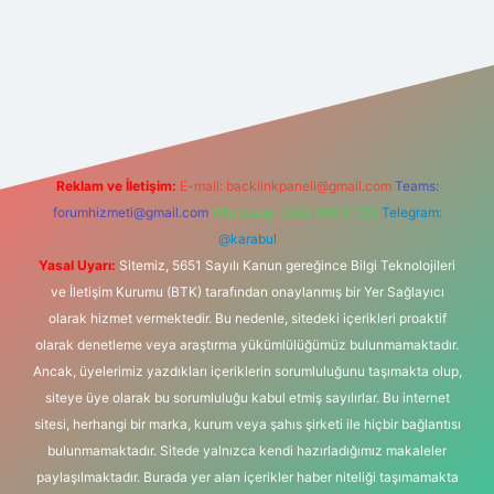
s sitesi
Reklam ve İletişim:
E-mail:
backlinkpaneli@gmail.com
Teams:
forumhizmeti@gmail.com
Whatsapp: 0262 606 0 726
Telegram:
@karabul
Yasal Uyarı:
Sitemiz, 5651 Sayılı Kanun gereğince Bilgi Teknolojileri
ve İletişim Kurumu (BTK) tarafından onaylanmış bir Yer Sağlayıcı
olarak hizmet vermektedir. Bu nedenle, sitedeki içerikleri proaktif
olarak denetleme veya araştırma yükümlülüğümüz bulunmamaktadır.
Ancak, üyelerimiz yazdıkları içeriklerin sorumluluğunu taşımakta olup,
siteye üye olarak bu sorumluluğu kabul etmiş sayılırlar. Bu internet
sitesi, herhangi bir marka, kurum veya şahıs şirketi ile hiçbir bağlantısı
bulunmamaktadır. Sitede yalnızca kendi hazırladığımız makaleler
paylaşılmaktadır. Burada yer alan içerikler haber niteliği taşımamakta