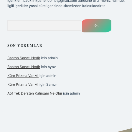
içerikleri,
backlinkpanelicomtr@gmail.com
adresine bildirmeniz halinde,
ilgili içerikler yasal süre içerisinde sitemizden kaldırılacaktır.
Arama
SON YORUMLAR
Baston Sanatı Nedir
için
admin
Baston Sanatı Nedir
için
Ayaz
Küre Prizma Var Mı
için
admin
Küre Prizma Var Mı
için
Samur
Aöf Tek Dersten Kalırsam Ne Olur
için
admin
s sitesi