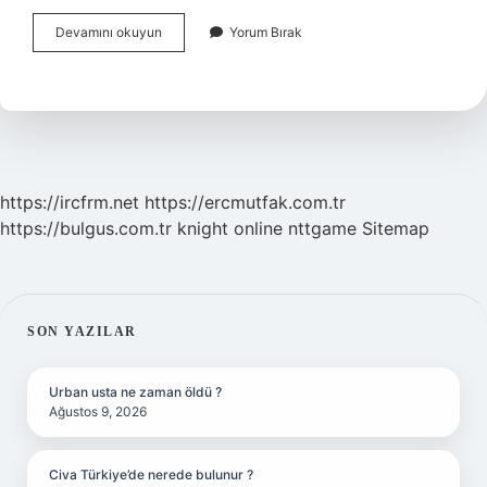
Ruslar
Devamını okuyun
Yorum Bırak
Hangi
Kökenden
Gelir
https://ircfrm.net
https://ercmutfak.com.tr
https://bulgus.com.tr
knight online
nttgame
Sitemap
SIDEBAR
SON YAZILAR
Urban usta ne zaman öldü ?
Ağustos 9, 2026
Civa Türkiye’de nerede bulunur ?