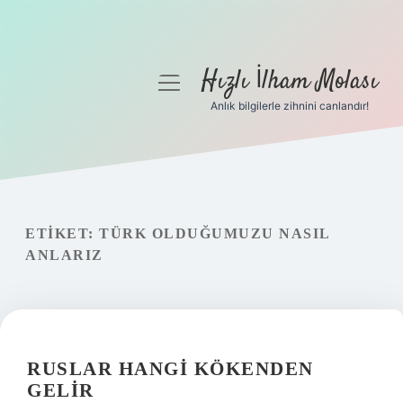
Hızlı İlham Molası
menüyü
aç
Anlık bilgilerle zihnini canlandır!
Anasayfa
Gizlilik Politikası
Yasal Uyarı
ETIKET:
TÜRK OLDUĞUMUZU NASIL
ANLARIZ
Hakkımızda
RUSLAR HANGI KÖKENDEN
GELIR