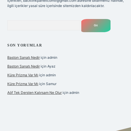
içerikleri,
backlinkpanelicomtr@gmail.com
adresine bildirmeniz halinde,
ilgili içerikler yasal süre içerisinde sitemizden kaldırılacaktır.
Arama
SON YORUMLAR
Baston Sanatı Nedir
için
admin
Baston Sanatı Nedir
için
Ayaz
Küre Prizma Var Mı
için
admin
Küre Prizma Var Mı
için
Samur
Aöf Tek Dersten Kalırsam Ne Olur
için
admin
lbet bahis sitesi