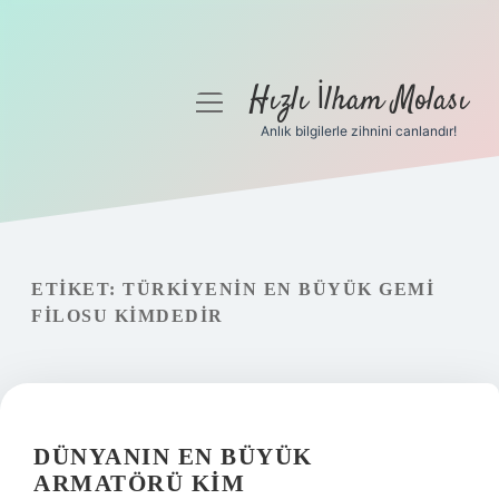
Hızlı İlham Molası
menüyü
aç
Anlık bilgilerle zihnini canlandır!
Anasayfa
Gizlilik Politikası
Yasal Uyarı
ETIKET:
TÜRKIYENIN EN BÜYÜK GEMI
FILOSU KIMDEDIR
Hakkımızda
DÜNYANIN EN BÜYÜK
ARMATÖRÜ KIM