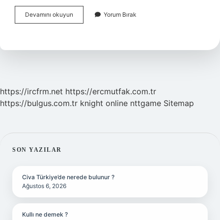
Dünyanın
Devamını okuyun
Yorum Bırak
En
Büyük
Armatörü
Kim
https://ircfrm.net
https://ercmutfak.com.tr
https://bulgus.com.tr
knight online
nttgame
Sitemap
SIDEBAR
SON YAZILAR
Civa Türkiye’de nerede bulunur ?
Ağustos 6, 2026
Kullı ne demek ?