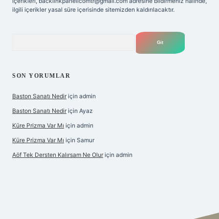
içerikleri,
backlinkpanelicomtr@gmail.com
adresine bildirmeniz halinde,
ilgili içerikler yasal süre içerisinde sitemizden kaldırılacaktır.
Arama
SON YORUMLAR
Baston Sanatı Nedir
için
admin
Baston Sanatı Nedir
için
Ayaz
Küre Prizma Var Mı
için
admin
Küre Prizma Var Mı
için
Samur
Aöf Tek Dersten Kalırsam Ne Olur
için
admin
s sitesi