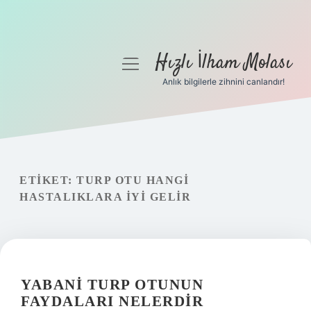
Hızlı İlham Molası
menüyü
aç
Anlık bilgilerle zihnini canlandır!
Anasayfa
Gizlilik Politikası
Yasal Uyarı
ETIKET:
TURP OTU HANGI
HASTALIKLARA IYI GELIR
Hakkımızda
YABANI TURP OTUNUN
FAYDALARI NELERDIR