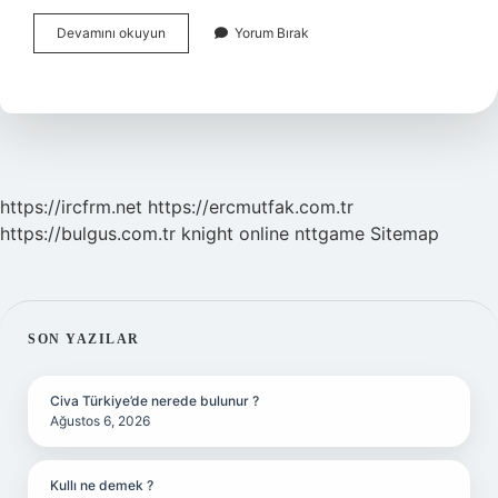
Yabani
Devamını okuyun
Yorum Bırak
Turp
Otunun
Faydaları
Nelerdir
https://ircfrm.net
https://ercmutfak.com.tr
https://bulgus.com.tr
knight online
nttgame
Sitemap
SIDEBAR
SON YAZILAR
Civa Türkiye’de nerede bulunur ?
Ağustos 6, 2026
Kullı ne demek ?