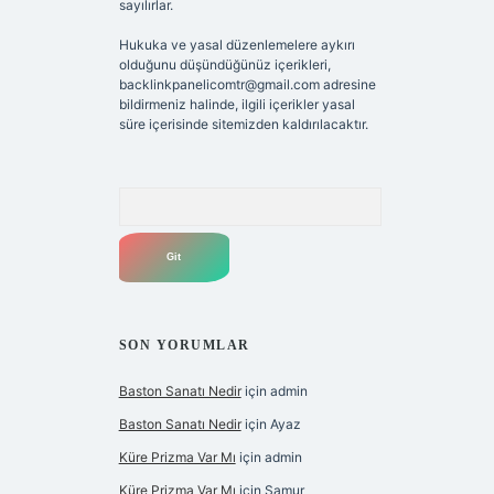
sayılırlar.
Hukuka ve yasal düzenlemelere aykırı
olduğunu düşündüğünüz içerikleri,
backlinkpanelicomtr@gmail.com
adresine
bildirmeniz halinde, ilgili içerikler yasal
süre içerisinde sitemizden kaldırılacaktır.
Arama
SON YORUMLAR
Baston Sanatı Nedir
için
admin
Baston Sanatı Nedir
için
Ayaz
Küre Prizma Var Mı
için
admin
Küre Prizma Var Mı
için
Samur