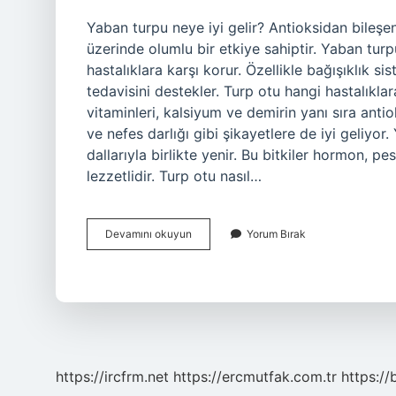
Yaban turpu neye iyi gelir? Antioksidan bileşe
üzerinde olumlu bir etkiye sahiptir. Yaban turp
hastalıklara karşı korur. Özellikle bağışıklık s
tedavisini destekler. Turp otu hangi hastalıkla
vitaminleri, kalsiyum ve demirin yanı sıra anti
ve nefes darlığı gibi şikayetlere de iyi geliyor
dallarıyla birlikte yenir. Bu bitkiler hormon, p
lezzetlidir. Turp otu nasıl…
Yabani
Devamını okuyun
Yorum Bırak
Turp
Otunun
Faydaları
Nelerdir
https://ircfrm.net
https://ercmutfak.com.tr
https://