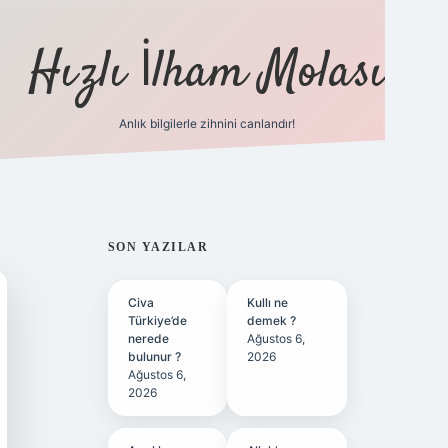
Hızlı İlham Molası
Anlık bilgilerle zihnini canlandır!
ilbet bahis sitesi
SIDEBAR
SON YAZILAR
Civa
Kullı ne
Türkiye’de
demek ?
nerede
Ağustos 6,
bulunur ?
2026
Ağustos 6,
2026