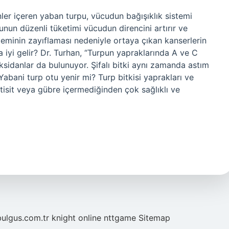
nler içeren yaban turpu, vücudun bağışıklık sistemi
unun düzenli tüketimi vücudun direncini artırır ve
isteminin zayıflaması nedeniyle ortaya çıkan kanserlerin
ra iyi gelir? Dr. Turhan, “Turpun yapraklarında A ve C
oksidanlar da bulunuyor. Şifalı bitki aynı zamanda astım
. Yabani turp otu yenir mi? Turp bitkisi yaprakları ve
estisit veya gübre içermediğinden çok sağlıklı ve
bulgus.com.tr
knight online
nttgame
Sitemap