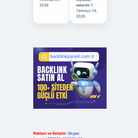
2026
nelerdir ?
Temmuz 19,
2026
Reklam ve İletişim:
Skype: