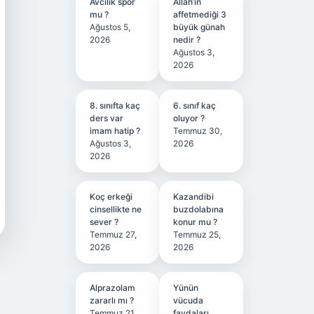
Avcılık spor
Allah’ın
mu ?
affetmediği 3
Ağustos 5,
büyük günah
2026
nedir ?
Ağustos 3,
2026
8. sınıfta kaç
6. sınıf kaç
ders var
oluyor ?
imam hatip ?
Temmuz 30,
Ağustos 3,
2026
2026
Koç erkeği
Kazandibi
cinsellikte ne
buzdolabına
sever ?
konur mu ?
Temmuz 27,
Temmuz 25,
2026
2026
Alprazolam
Yünün
zararlı mı ?
vücuda
Temmuz 21,
faydaları