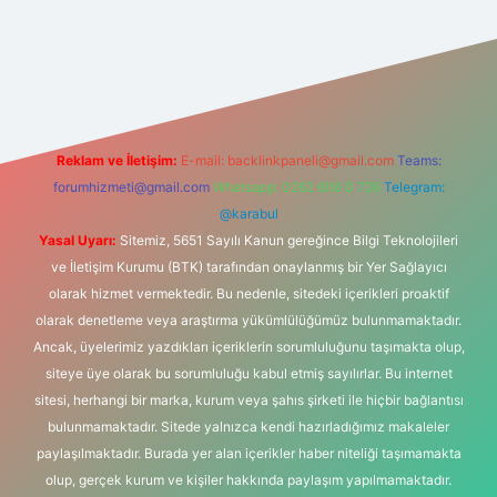
s sitesi
Reklam ve İletişim:
E-mail:
backlinkpaneli@gmail.com
Teams:
forumhizmeti@gmail.com
Whatsapp: 0262 606 0 726
Telegram:
@karabul
Yasal Uyarı:
Sitemiz, 5651 Sayılı Kanun gereğince Bilgi Teknolojileri
ve İletişim Kurumu (BTK) tarafından onaylanmış bir Yer Sağlayıcı
olarak hizmet vermektedir. Bu nedenle, sitedeki içerikleri proaktif
olarak denetleme veya araştırma yükümlülüğümüz bulunmamaktadır.
Ancak, üyelerimiz yazdıkları içeriklerin sorumluluğunu taşımakta olup,
siteye üye olarak bu sorumluluğu kabul etmiş sayılırlar. Bu internet
sitesi, herhangi bir marka, kurum veya şahıs şirketi ile hiçbir bağlantısı
bulunmamaktadır. Sitede yalnızca kendi hazırladığımız makaleler
paylaşılmaktadır. Burada yer alan içerikler haber niteliği taşımamakta
olup, gerçek kurum ve kişiler hakkında paylaşım yapılmamaktadır.