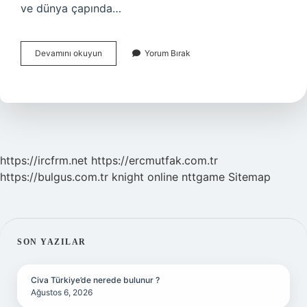
ve dünya çapında…
Disney
Devamını okuyun
Yorum Bırak
Plus
Aktris
Kac
Bolum
https://ircfrm.net
https://ercmutfak.com.tr
https://bulgus.com.tr
knight online
nttgame
Sitemap
SIDEBAR
SON YAZILAR
Civa Türkiye’de nerede bulunur ?
Ağustos 6, 2026