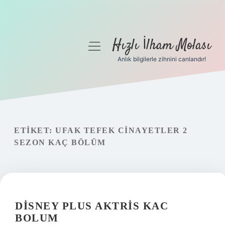
Hızlı İlham Molası
menüyü
aç
Anlık bilgilerle zihnini canlandır!
Anasayfa
Gizlilik Politikası
Yasal Uyarı
ETIKET:
UFAK TEFEK CINAYETLER 2
SEZON KAÇ BÖLÜM
Hakkımızda
DISNEY PLUS AKTRIS KAC
BOLUM