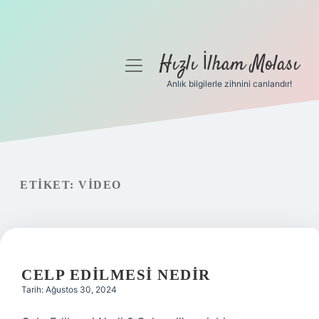
Hızlı İlham Molası
menüyü
aç
Anlık bilgilerle zihnini canlandır!
Anasayfa
Gizlilik Politikası
Yasal Uyarı
ETIKET:
VIDEO
Hakkımızda
CELP EDILMESI NEDIR
Tarih: Ağustos 30, 2024