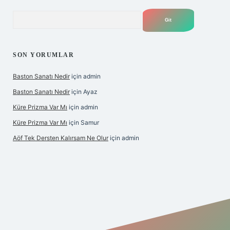
Arama
SON YORUMLAR
Baston Sanatı Nedir
için
admin
Baston Sanatı Nedir
için
Ayaz
Küre Prizma Var Mı
için
admin
Küre Prizma Var Mı
için
Samur
Aöf Tek Dersten Kalırsam Ne Olur
için
admin
is sitesi