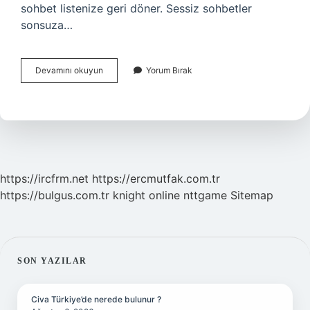
sohbet listenize geri döner. Sessiz sohbetler
sonsuza…
Sohbet
Devamını okuyun
Yorum Bırak
Neden
Arşivlenir
https://ircfrm.net
https://ercmutfak.com.tr
https://bulgus.com.tr
knight online
nttgame
Sitemap
SIDEBAR
SON YAZILAR
Civa Türkiye’de nerede bulunur ?