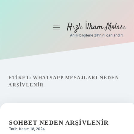
Hızlı İlham Molası
menüyü
aç
Anlık bilgilerle zihnini canlandır!
Anasayfa
Gizlilik Politikası
Yasal Uyarı
ETIKET:
WHATSAPP MESAJLARI NEDEN
ARŞIVLENIR
Hakkımızda
SOHBET NEDEN ARŞIVLENIR
Tarih: Kasım 18, 2024