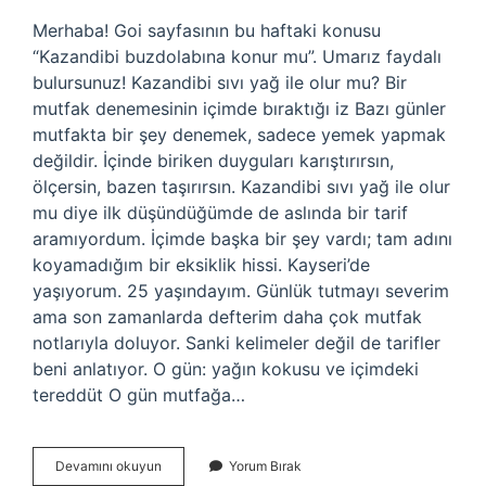
Merhaba! Goi sayfasının bu haftaki konusu
“Kazandibi buzdolabına konur mu”. Umarız faydalı
bulursunuz! Kazandibi sıvı yağ ile olur mu? Bir
mutfak denemesinin içimde bıraktığı iz Bazı günler
mutfakta bir şey denemek, sadece yemek yapmak
değildir. İçinde biriken duyguları karıştırırsın,
ölçersin, bazen taşırırsın. Kazandibi sıvı yağ ile olur
mu diye ilk düşündüğümde de aslında bir tarif
aramıyordum. İçimde başka bir şey vardı; tam adını
koyamadığım bir eksiklik hissi. Kayseri’de
yaşıyorum. 25 yaşındayım. Günlük tutmayı severim
ama son zamanlarda defterim daha çok mutfak
notlarıyla doluyor. Sanki kelimeler değil de tarifler
beni anlatıyor. O gün: yağın kokusu ve içimdeki
tereddüt O gün mutfağa…
Kazandibi
Devamını okuyun
Yorum Bırak
buzdolabına