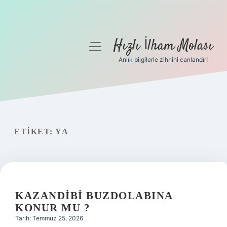
Hızlı İlham Molası
menüyü
aç
Anlık bilgilerle zihnini canlandır!
Anasayfa
Gizlilik Politikası
Yasal Uyarı
ETIKET:
YA
Hakkımızda
KAZANDIBI BUZDOLABINA
KONUR MU ?
Tarih: Temmuz 25, 2026