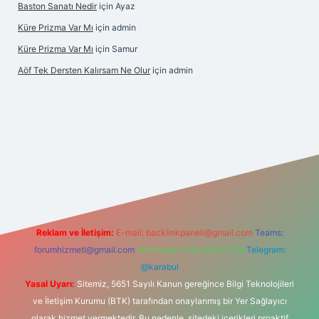
Baston Sanatı Nedir
için
Ayaz
Küre Prizma Var Mı
için
admin
Küre Prizma Var Mı
için
Samur
Aöf Tek Dersten Kalırsam Ne Olur
için
admin
s sitesi
Reklam ve İletişim:
E-mail:
backlinkpaneli@gmail.com
Teams:
forumhizmeti@gmail.com
Whatsapp: 0262 606 0 726
Telegram:
@karabul
Yasal Uyarı:
Sitemiz, 5651 Sayılı Kanun gereğince Bilgi Teknolojileri
ve İletişim Kurumu (BTK) tarafından onaylanmış bir Yer Sağlayıcı
olarak hizmet vermektedir. Bu nedenle, sitedeki içerikleri proaktif