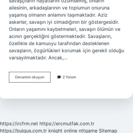
savaşçıların hayatlarını özümsemiş, onların
ailesinin, arkadaşlarının ve toplumun onuruna
yaşamış olmanın anlamını taşımaktadır. Aziz
askerler, savaşın iyi olmadığının bir göstergesidir.
Onların yaşamını kaybetmeleri, savaşın ölümün ve
acının gerçekliğini göstermektedir. Savaşların,
özellikle de kamuoyu tarafından desteklenen
savaşların, özgürlükleri korumak için gerekli olduğu
varsayılmaktadır. Ancak,…
Aziz
Devamını okuyun
2 Yorum
asker
ne
demek
https://ircfrm.net
https://ercmutfak.com.tr
https://bulgus.com.tr
knight online
nttgame
Sitemap