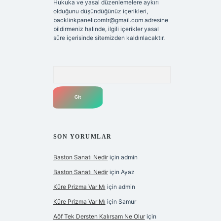
Hukuka ve yasal düzenlemelere aykırı
olduğunu düşündüğünüz içerikleri,
backlinkpanelicomtr@gmail.com
adresine
bildirmeniz halinde, ilgili içerikler yasal
süre içerisinde sitemizden kaldırılacaktır.
Arama
SON YORUMLAR
Baston Sanatı Nedir
için
admin
Baston Sanatı Nedir
için
Ayaz
Küre Prizma Var Mı
için
admin
Küre Prizma Var Mı
için
Samur
Aöf Tek Dersten Kalırsam Ne Olur
için