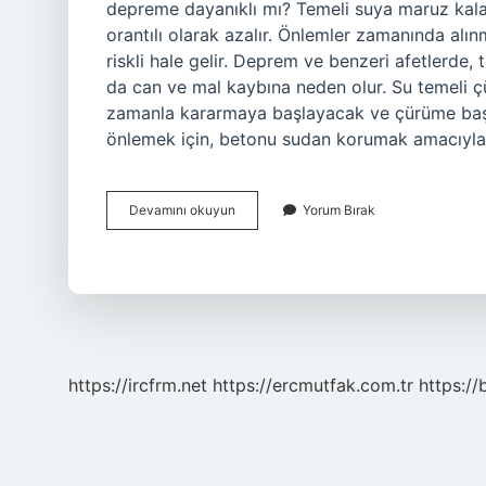
depreme dayanıklı mı? Temeli suya maruz kala
orantılı olarak azalır. Önlemler zamanında alın
riskli hale gelir. Deprem ve benzeri afetlerde,
da can ve mal kaybına neden olur. Su temeli ç
zamanla kararmaya başlayacak ve çürüme başl
önlemek için, betonu sudan korumak amacıyl
Su
Devamını okuyun
Yorum Bırak
Kolonu
Çürütür
Mü
https://ircfrm.net
https://ercmutfak.com.tr
https://