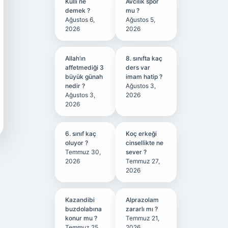
Kullı ne
Avcılık spor
demek ?
mu ?
Ağustos 6,
Ağustos 5,
2026
2026
Allah’ın
8. sınıfta kaç
affetmediği 3
ders var
büyük günah
imam hatip ?
nedir ?
Ağustos 3,
Ağustos 3,
2026
2026
6. sınıf kaç
Koç erkeği
oluyor ?
cinsellikte ne
Temmuz 30,
sever ?
2026
Temmuz 27,
2026
Kazandibi
Alprazolam
buzdolabına
zararlı mı ?
konur mu ?
Temmuz 21,
Temmuz 25,
2026