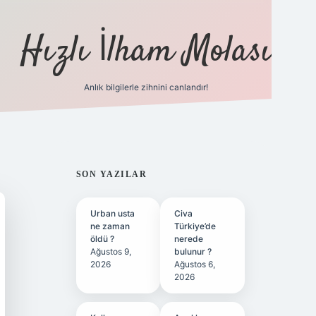
Hızlı İlham Molası
Anlık bilgilerle zihnini canlandır!
ilbet bahis sitesi
SIDEBAR
SON YAZILAR
Urban usta
Civa
ne zaman
Türkiye’de
öldü ?
nerede
Ağustos 9,
bulunur ?
2026
Ağustos 6,
2026