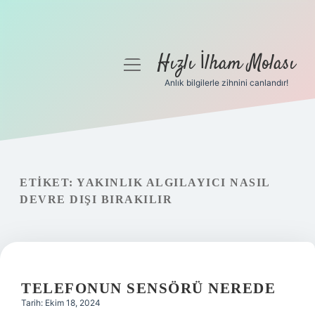
Hızlı İlham Molası
menüyü
aç
Anlık bilgilerle zihnini canlandır!
Anasayfa
Gizlilik Politikası
Yasal Uyarı
ETIKET:
YAKINLIK ALGILAYICI NASIL
DEVRE DIŞI BIRAKILIR
Hakkımızda
TELEFONUN SENSÖRÜ NEREDE
Tarih: Ekim 18, 2024