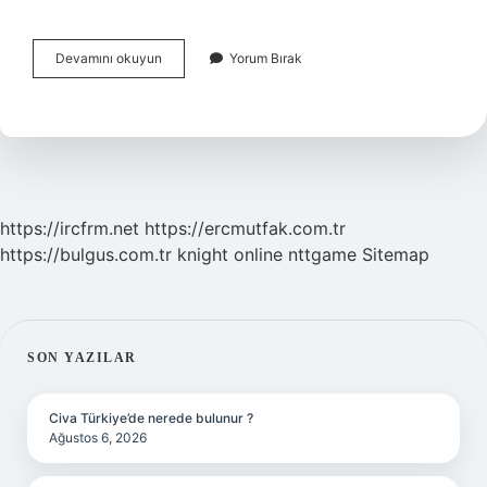
Telefonun
Devamını okuyun
Yorum Bırak
Sensörü
Nerede
https://ircfrm.net
https://ercmutfak.com.tr
https://bulgus.com.tr
knight online
nttgame
Sitemap
SIDEBAR
SON YAZILAR
Civa Türkiye’de nerede bulunur ?
Ağustos 6, 2026