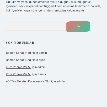
Hukuka ve yasal düzenlemelere aykırı olduğunu düşündüğünüz
içerikleri,
backlinkpanelicomtr@gmail.com
adresine bildirmeniz halinde,
ilgili içerikler yasal süre içerisinde sitemizden kaldırılacaktır.
Arama
SON YORUMLAR
Baston Sanatı Nedir
için
admin
Baston Sanatı Nedir
için
Ayaz
Küre Prizma Var Mı
için
admin
Küre Prizma Var Mı
için
Samur
Aöf Tek Dersten Kalırsam Ne Olur
için
admin