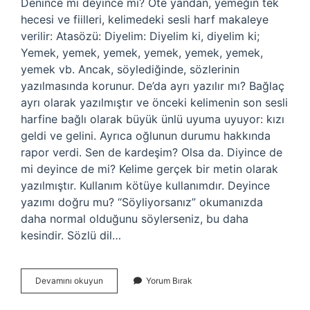
Denince mi deyince mi? Öte yandan, yemeğin tek
hecesi ve fiilleri, kelimedeki sesli harf makaleye
verilir: Atasözü: Diyelim: Diyelim ki, diyelim ki;
Yemek, yemek, yemek, yemek, yemek, yemek,
yemek vb. Ancak, söylediğinde, sözlerinin
yazılmasında korunur. De’da ayrı yazılır mı? Bağlaç
ayrı olarak yazılmıştır ve önceki kelimenin son sesli
harfine bağlı olarak büyük ünlü uyuma uyuyor: kızı
geldi ve gelini. Ayrıca oğlunun durumu hakkında
rapor verdi. Sen de kardeşim? Olsa da. Diyince de
mi deyince de mi? Kelime gerçek bir metin olarak
yazılmıştır. Kullanım kötüye kullanımdır. Deyince
yazımı doğru mu? “Söyliyorsanız” okumanızda
daha normal olduğunu söylerseniz, bu daha
kesindir. Sözlü dil…
Deyince
Devamını okuyun
Yorum Bırak
De
Nasıl