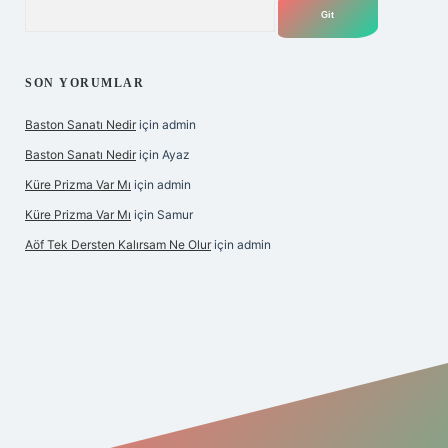
Arama
SON YORUMLAR
Baston Sanatı Nedir
için
admin
Baston Sanatı Nedir
için
Ayaz
Küre Prizma Var Mı
için
admin
Küre Prizma Var Mı
için
Samur
Aöf Tek Dersten Kalırsam Ne Olur
için
admin
s sitesi