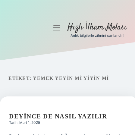
Hızlı İlham Molası
menüyü
aç
Anlık bilgilerle zihnini canlandır!
Anasayfa
Gizlilik Politikası
Yasal Uyarı
ETIKET:
YEMEK YEYIN MI YIYIN MI
Hakkımızda
DEYINCE DE NASIL YAZILIR
Tarih: Mart 1, 2025