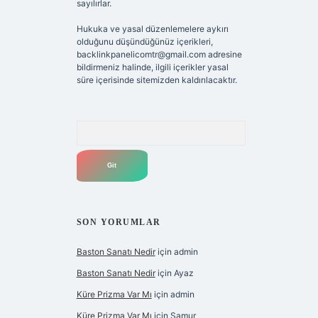
sayılırlar.
Hukuka ve yasal düzenlemelere aykırı
olduğunu düşündüğünüz içerikleri,
backlinkpanelicomtr@gmail.com
adresine
bildirmeniz halinde, ilgili içerikler yasal
süre içerisinde sitemizden kaldırılacaktır.
Arama
SON YORUMLAR
Baston Sanatı Nedir
için
admin
Baston Sanatı Nedir
için
Ayaz
Küre Prizma Var Mı
için
admin
Küre Prizma Var Mı
için
Samur