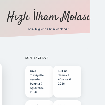
Hızlı İlham Molası
Anlık bilgilerle zihnini canlandır!
ilbet bahis sitesi
SIDEBAR
SON YAZILAR
Civa
Kullı ne
Türkiye’de
demek ?
nerede
Ağustos 6,
bulunur ?
2026
Ağustos 6,
2026