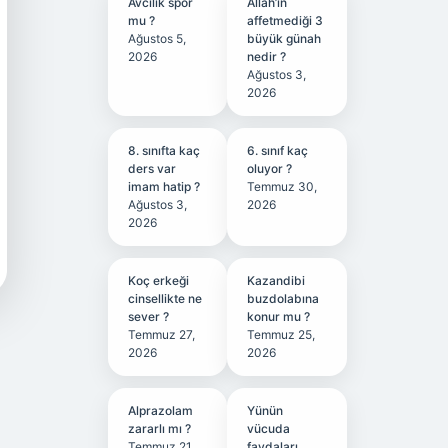
Avcılık spor
Allah’ın
mu ?
affetmediği 3
Ağustos 5,
büyük günah
2026
nedir ?
Ağustos 3,
2026
8. sınıfta kaç
6. sınıf kaç
ders var
oluyor ?
imam hatip ?
Temmuz 30,
Ağustos 3,
2026
2026
Koç erkeği
Kazandibi
cinsellikte ne
buzdolabına
sever ?
konur mu ?
Temmuz 27,
Temmuz 25,
2026
2026
Alprazolam
Yünün
zararlı mı ?
vücuda
Temmuz 21,
faydaları