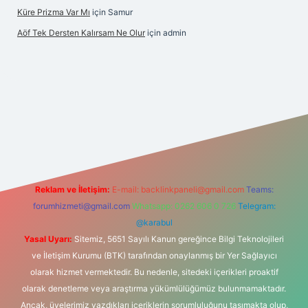
Küre Prizma Var Mı
için
Samur
Aöf Tek Dersten Kalırsam Ne Olur
için
admin
lbet bahis sitesi
Reklam ve İletişim:
E-mail:
backlinkpaneli@gmail.com
Teams:
forumhizmeti@gmail.com
Whatsapp: 0262 606 0 726
Telegram:
@karabul
Yasal Uyarı:
Sitemiz, 5651 Sayılı Kanun gereğince Bilgi Teknolojileri
ve İletişim Kurumu (BTK) tarafından onaylanmış bir Yer Sağlayıcı
olarak hizmet vermektedir. Bu nedenle, sitedeki içerikleri proaktif
olarak denetleme veya araştırma yükümlülüğümüz bulunmamaktadır.
Ancak, üyelerimiz yazdıkları içeriklerin sorumluluğunu taşımakta olup,