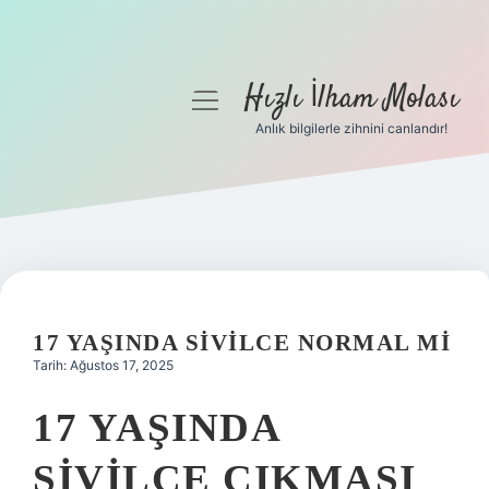
Hızlı İlham Molası
menüyü
aç
Anlık bilgilerle zihnini canlandır!
Anasayfa
Gizlilik Politikası
Yasal Uyarı
Hakkımızda
17 YAŞINDA SIVILCE NORMAL MI
Tarih: Ağustos 17, 2025
17 YAŞINDA
SIVILCE ÇIKMASI