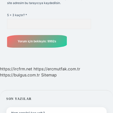
site adresim bu tarayıcıya kaydedilsin.
5 + 3 kaçtır?
*
https://ircfrm.net
https://ercmutfak.com.tr
https://bulgus.com.tr
Sitemap
SIDEBAR
SON YAZILAR
Nem sensörü kaç volt ?