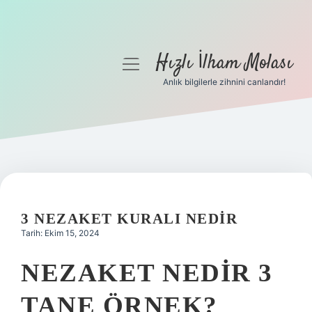
Hızlı İlham Molası
menüyü
aç
Anlık bilgilerle zihnini canlandır!
Anasayfa
Gizlilik Politikası
Yasal Uyarı
Hakkımızda
3 NEZAKET KURALI NEDIR
Tarih: Ekim 15, 2024
NEZAKET NEDIR 3
TANE ÖRNEK?