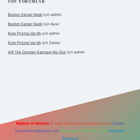
SON YORUMLAR
Baston Sanatı Nedir
için
admin
Baston Sanatı Nedir
için
Ayaz
Küre Prizma Var Mı
için
admin
Küre Prizma Var Mı
için
Samur
Aöf Tek Dersten Kalırsam Ne Olur
için
admin
ahis sitesi
Reklam ve İletişim:
E-mail:
backlinkpaneli@gmail.com
Teams:
forumhizmeti@gmail.com
Whatsapp: 0262 606 0 726
Telegram:
@karabul