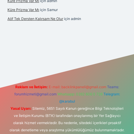
Küre Prizma Var Mı
için
admin
Küre Prizma Var Mı
için
Samur
Aöf Tek Dersten Kalırsam Ne Olur
için
admin
et bahis sitesi
Reklam ve İletişim:
E-mail:
backlinkpaneli@gmail.com
Teams:
forumhizmeti@gmail.com
Whatsapp: 0262 606 0 726
Telegram:
@karabul
Yasal Uyarı:
Sitemiz, 5651 Sayılı Kanun gereğince Bilgi Teknolojileri
ve İletişim Kurumu (BTK) tarafından onaylanmış bir Yer Sağlayıcı
olarak hizmet vermektedir. Bu nedenle, sitedeki içerikleri proaktif
olarak denetleme veya araştırma yükümlülüğümüz bulunmamaktadır.