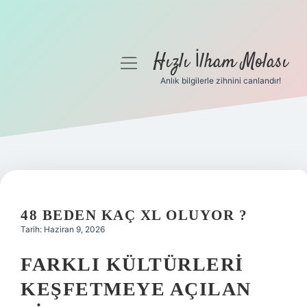
Hızlı İlham Molası
menüyü
aç
Anlık bilgilerle zihnini canlandır!
Anasayfa
Gizlilik Politikası
Yasal Uyarı
Hakkımızda
48 BEDEN KAÇ XL OLUYOR ?
Tarih: Haziran 9, 2026
FARKLI KÜLTÜRLERI
KEŞFETMEYE AÇILAN