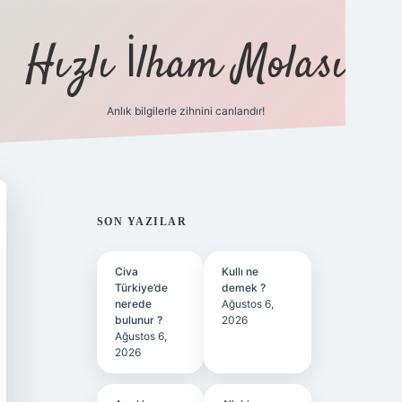
Hızlı İlham Molası
Anlık bilgilerle zihnini canlandır!
ilbet bahis sitesi
SIDEBAR
SON YAZILAR
Civa
Kullı ne
Türkiye’de
demek ?
nerede
Ağustos 6,
bulunur ?
2026
Ağustos 6,
2026