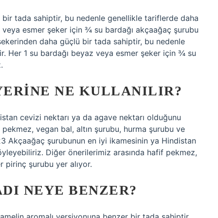
r tada sahiptir, bu nedenle genellikle tariflerde daha
yaz veya esmer şeker için ¾ su bardağı akçaağaç şurubu
ekerinden daha güçlü bir tada sahiptir, bu nedenle
ilir. Her 1 su bardağı beyaz veya esmer şeker için ¾ su
.
ERINE NE KULLANILIR?
stan cevizi nektarı ya da agave nektarı olduğunu
fif pekmez, vegan bal, altın şurubu, hurma şurubu ve
23 Akçaağaç şurubunun en iyi ikamesinin ya Hindistan
yleyebiliriz. Diğer önerilerimiz arasında hafif pekmez,
 pirinç şurubu yer alıyor.
DI NEYE BENZER?
melin aromalı versiyonuna benzer bir tada sahiptir.