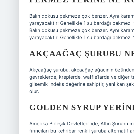
Balın dokusu pekmeze çok benzer. Aynı karame
yarayacaktır: Genellikle 1 su bardağı pekmezi 1
Balın dokusu pekmeze çok benzer. Aynı karame
yarayacaktır: Genellikle 1 su bardağı pekmezi 1 
AKÇAAĞAÇ ŞURUBU NE
Akçaağaç şurubu, akçaağaç ağacının özünden eld
gevreklerde, kreplerde, waffle’larda ve diğer ta
glisemik indeks değerine sahiptir, yani kan ş
olur.
GOLDEN SYRUP YERIN
Amerika Birleşik Devletleri’nde, Altın Şurubu 
fırıncıları bu kehribar renkli şuruba alternatif