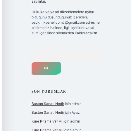
sayılırlar.
Hukuka ve yasal düzenlemelere aykırı
olduğunu düşündüğünüz içerikleri,
backlinkpanelicomtr@gmail.com
adresine
bildirmeniz halinde, ilgili içerikler yasal
süre içerisinde sitemizden kaldırılacaktır.
Arama
SON YORUMLAR
Baston Sanatı Nedir
için
admin
Baston Sanatı Nedir
için
Ayaz
Küre Prizma Var Mı
için
admin
Küre Prizma Var Mı
için
Samur