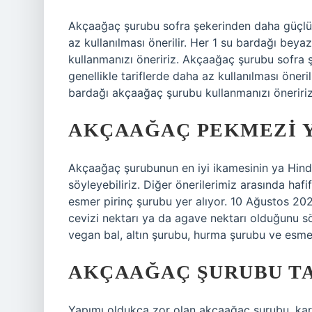
Akçaağaç şurubu sofra şekerinden daha güçlü bi
az kullanılması önerilir. Her 1 su bardağı be
kullanmanızı öneririz. Akçaağaç şurubu sofra ş
genellikle tariflerde daha az kullanılması öner
bardağı akçaağaç şurubu kullanmanızı öneririz
AKÇAAĞAÇ PEKMEZI Y
Akçaağaç şurubunun en iyi ikamesinin ya Hindi
söyleyebiliriz. Diğer önerilerimiz arasında ha
esmer pirinç şurubu yer alıyor. 10 Ağustos 20
cevizi nektarı ya da agave nektarı olduğunu sö
vegan bal, altın şurubu, hurma şurubu ve esmer
AKÇAAĞAÇ ŞURUBU TA
Yapımı oldukça zor olan akçaağaç şurubu, kara