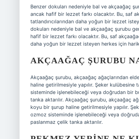
Benzer dokuları nedeniyle bal ve akçaağaç şurubu
ancak hafif bir lezzet farkı olacaktır. Bu, s
tatlandırıcılarından daha yoğun bir lezzet iste
dokuları nedeniyle bal ve akçaağaç şurubu genell
hafif bir lezzet farkı olacaktır. Bu, saf akçaa
daha yoğun bir lezzet isteyen herkes için harik
AKÇAAĞAÇ ŞURUBU NA
Akçaağaç şurubu, akçaağaç ağaçlarından elde 
haline getirilmesiyle yapılır. Şeker kulübesi
sisteminde işlenebileceği veya doğrudan bir bu
tanka aktarılır. Akçaağaç şurubu, akçaağaç ağ
koyu bir şurup haline getirilmesiyle yapılır. 
ozmoz sisteminde işlenebileceği veya doğrudan
paslanmaz çelik tanka aktarılır.
PEKMEZ YERINE NE K