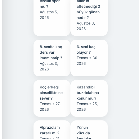
Avcılık spor
Allah’ın
mu ?
affetmediği 3
Ağustos 5,
büyük günah
2026
nedir ?
Ağustos 3,
2026
8. sınıfta kaç
6. sınıf kaç
ders var
oluyor ?
imam hatip ?
Temmuz 30,
Ağustos 3,
2026
2026
Koç erkeği
Kazandibi
cinsellikte ne
buzdolabına
sever ?
konur mu ?
Temmuz 27,
Temmuz 25,
2026
2026
Alprazolam
Yünün
zararlı mı ?
vücuda
Temmuz 21,
faydaları