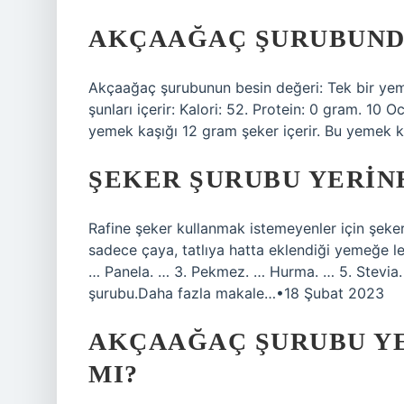
AKÇAAĞAÇ ŞURUBUNDA
Akçaağaç şurubunun besin değeri: Tek bir yeme
şunları içerir: Kalori: 52. Protein: 0 gram. 1
yemek kaşığı 12 gram şeker içerir. Bu yemek kaş
ŞEKER ŞURUBU YERIN
Rafine şeker kullanmak istemeyenler için şekerin
sadece çaya, tatlıya hatta eklendiği yemeğe l
… Panela. … 3. Pekmez. … Hurma. … 5. Stevia.
şurubu.Daha fazla makale…•18 Şubat 2023
AKÇAAĞAÇ ŞURUBU YE
MI?