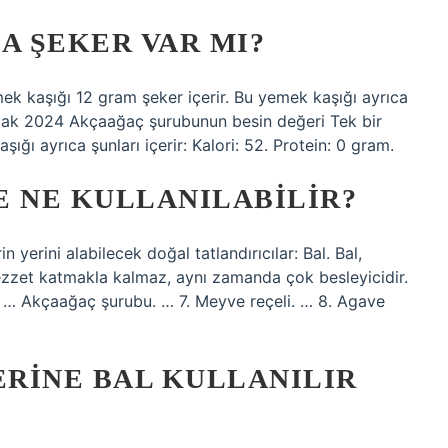
 ŞEKER VAR MI?
k kaşığı 12 gram şeker içerir. Bu yemek kaşığı ayrıca
0 Ocak 2024 Akçaağaç şurubunun besin değeri Tek bir
ığı ayrıca şunları içerir: Kalori: 52. Protein: 0 gram.
E NE KULLANILABILIR?
 yerini alabilecek doğal tatlandırıcılar: Bal. Bal,
ezzet katmakla kalmaz, aynı zamanda çok besleyicidir.
 … Akçaağaç şurubu. … 7. Meyve reçeli. … 8. Agave
RINE BAL KULLANILIR