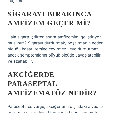
küçülmez.
SIGARAYI BIRAKINCA
AMFIZEM GEÇER MI?
Hala sigara içtikten sonra amfizemimi geliştiriyor
musunuz? Sigarayı durdurmak, boşaltmanın neden
olduğu hasarı tersine çevirmez veya durdurmaz,
ancak semptomlarını büyük ölçüde yavaşlatabilir
ve azaltabilir.
AKCIĞERDE
PARASEPTAL
AMFIZEMATÖZ NEDIR?
Paraseptales vurgu, akciğerlerin dışındaki alveoller
arasındaki ince duvarların yanında gelişen bir tür