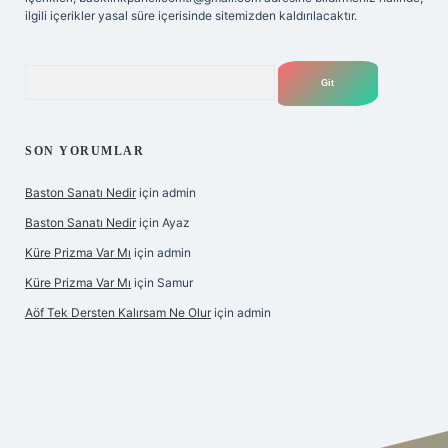
ilgili içerikler yasal süre içerisinde sitemizden kaldırılacaktır.
Arama
SON YORUMLAR
Baston Sanatı Nedir
için
admin
Baston Sanatı Nedir
için
Ayaz
Küre Prizma Var Mı
için
admin
Küre Prizma Var Mı
için
Samur
Aöf Tek Dersten Kalırsam Ne Olur
için
admin
bahis sitesi