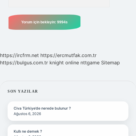
https://ircfrm.net
https://ercmutfak.com.tr
https://bulgus.com.tr
knight online
nttgame
Sitemap
SIDEBAR
SON YAZILAR
Civa Türkiye’de nerede bulunur ?
Ağustos 6, 2026
Kullı ne demek ?