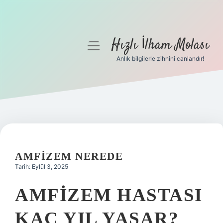
Hızlı İlham Molası
menüyü
aç
Anlık bilgilerle zihnini canlandır!
Anasayfa
Gizlilik Politikası
Yasal Uyarı
Hakkımızda
AMFIZEM NEREDE
Tarih: Eylül 3, 2025
AMFIZEM HASTASI
KAÇ YIL YAŞAR?