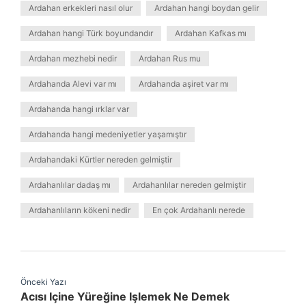
Ardahan erkekleri nasıl olur
Ardahan hangi boydan gelir
Ardahan hangi Türk boyundandır
Ardahan Kafkas mı
Ardahan mezhebi nedir
Ardahan Rus mu
Ardahanda Alevi var mı
Ardahanda aşiret var mı
Ardahanda hangi ırklar var
Ardahanda hangi medeniyetler yaşamıştır
Ardahandaki Kürtler nereden gelmiştir
Ardahanlılar dadaş mı
Ardahanlılar nereden gelmiştir
Ardahanlıların kökeni nedir
En çok Ardahanlı nerede
Önceki Yazı
Acısı Içine Yüreğine Işlemek Ne Demek