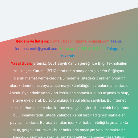
 bahis sitesi
Reklam ve İletişim:
E-mail:
backlinkpaneli@gmail.com
Teams:
forumhizmeti@gmail.com
Whatsapp: 0262 606 0 726
Telegram:
@karabul
Yasal Uyarı:
Sitemiz, 5651 Sayılı Kanun gereğince Bilgi Teknolojileri
ve İletişim Kurumu (BTK) tarafından onaylanmış bir Yer Sağlayıcı
olarak hizmet vermektedir. Bu nedenle, sitedeki içerikleri proaktif
olarak denetleme veya araştırma yükümlülüğümüz bulunmamaktadır.
Ancak, üyelerimiz yazdıkları içeriklerin sorumluluğunu taşımakta olup,
siteye üye olarak bu sorumluluğu kabul etmiş sayılırlar. Bu internet
sitesi, herhangi bir marka, kurum veya şahıs şirketi ile hiçbir bağlantısı
bulunmamaktadır. Sitede yalnızca kendi hazırladığımız makaleler
paylaşılmaktadır. Burada yer alan içerikler haber niteliği taşımamakta
olup, gerçek kurum ve kişiler hakkında paylaşım yapılmamaktadır.
Gerçek kurum ve kişiler ile isim benzerlikleri tamamen tesadüfidir.