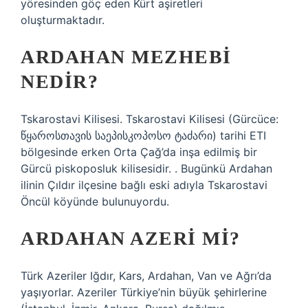
yöresinden göç eden Kürt aşiretleri
oluşturmaktadır.
ARDAHAN MEZHEBI
NEDIR?
Tskarostavi Kilisesi. Tskarostavi Kilisesi (Gürcüce:
წყაროსთავის საეპისკოპოსო ტაძარი) tarihi ETI
bölgesinde erken Orta Çağ’da inşa edilmiş bir
Gürcü piskoposluk kilisesidir. . Bugünkü Ardahan
ilinin Çıldır ilçesine bağlı eski adıyla Tskarostavi
Öncül köyünde bulunuyordu.
ARDAHAN AZERI MI?
Türk Azeriler Iğdır, Kars, Ardahan, Van ve Ağrı’da
yaşıyorlar. Azeriler Türkiye’nin büyük şehirlerine