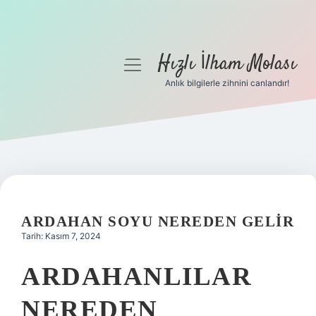
Hızlı İlham Molası
menüyü
aç
Anlık bilgilerle zihnini canlandır!
Anasayfa
Gizlilik Politikası
Yasal Uyarı
Hakkımızda
ARDAHAN SOYU NEREDEN GELIR
Tarih: Kasım 7, 2024
ARDAHANLILAR
NEREDEN