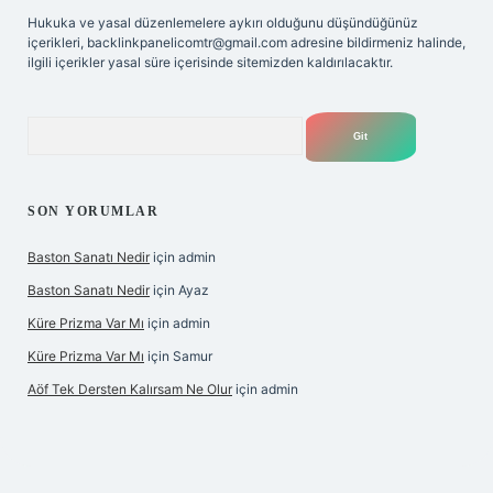
Hukuka ve yasal düzenlemelere aykırı olduğunu düşündüğünüz
içerikleri,
backlinkpanelicomtr@gmail.com
adresine bildirmeniz halinde,
ilgili içerikler yasal süre içerisinde sitemizden kaldırılacaktır.
Arama
SON YORUMLAR
Baston Sanatı Nedir
için
admin
Baston Sanatı Nedir
için
Ayaz
Küre Prizma Var Mı
için
admin
Küre Prizma Var Mı
için
Samur
Aöf Tek Dersten Kalırsam Ne Olur
için
admin