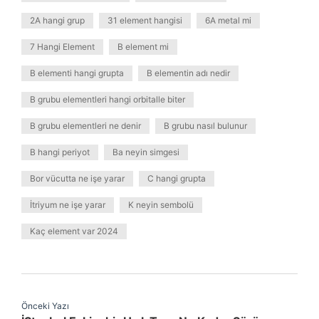
2A hangi grup
31 element hangisi
6A metal mi
7 Hangi Element
B element mi
B elementi hangi grupta
B elementin adı nedir
B grubu elementleri hangi orbitalle biter
B grubu elementleri ne denir
B grubu nasıl bulunur
B hangi periyot
Ba neyin simgesi
Bor vücutta ne işe yarar
C hangi grupta
İtriyum ne işe yarar
K neyin sembolü
Kaç element var 2024
Önceki Yazı