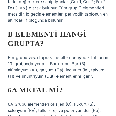
farklı değerliklere sahip iyonlar (Cu+1, Cu+2; Fe+2,
Fe+3, vb.) olarak bulunur. Tüm grup B elementleri
metaldir. İç geçiş elementleri periyodik tablonun en
altındaki f bloğunda bulunur.
B ELEMENTI HANGI
GRUPTA?
Bor grubu veya toprak metalleri periyodik tablonun
13. grubunda yer alır. Bor grubu; Bor (B),
alüminyum (Al), galyum (Ga), indiyum (In), talyum
(Tl) ve ununtriyum (Uut) elementlerini içerir.
6A METAL MI?
6A Grubu elementleri oksijen (O), kükürt (S),
selenyum (RE), tellür (Te) ve polonyumdur (Po).