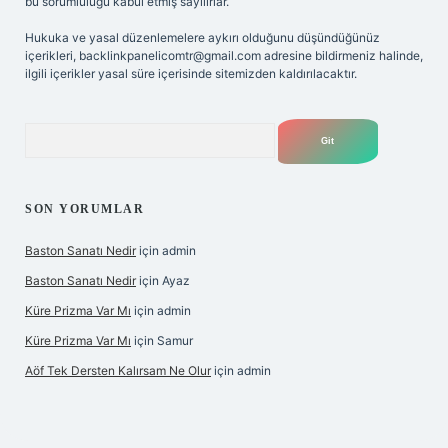
bu sorumluluğu kabul etmiş sayılırlar.
Hukuka ve yasal düzenlemelere aykırı olduğunu düşündüğünüz
içerikleri,
backlinkpanelicomtr@gmail.com
adresine bildirmeniz halinde,
ilgili içerikler yasal süre içerisinde sitemizden kaldırılacaktır.
Arama
SON YORUMLAR
Baston Sanatı Nedir
için
admin
Baston Sanatı Nedir
için
Ayaz
Küre Prizma Var Mı
için
admin
Küre Prizma Var Mı
için
Samur
Aöf Tek Dersten Kalırsam Ne Olur
için
admin