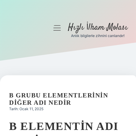
Hızlı İlham Molası
menüyü
aç
Anlık bilgilerle zihnini canlandır!
Anasayfa
Gizlilik Politikası
Yasal Uyarı
Hakkımızda
B GRUBU ELEMENTLERININ
DIĞER ADI NEDIR
Tarih: Ocak 11, 2025
B ELEMENTIN ADI