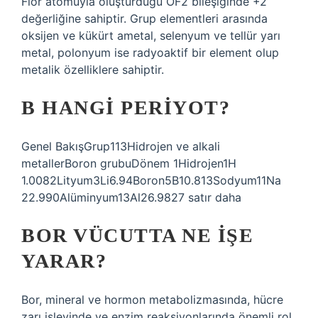
Flor atomuyla oluşturduğu OF2 bileşiğinde +2
değerliğine sahiptir. Grup elementleri arasında
oksijen ve kükürt ametal, selenyum ve tellür yarı
metal, polonyum ise radyoaktif bir element olup
metalik özelliklere sahiptir.
B HANGI PERIYOT?
Genel BakışGrup113Hidrojen ve alkali
metallerBoron grubuDönem 1Hidrojen1H​
1.0082Lityum3Li​6.94Boron5B​10.813Sodyum11Na​
22.990Alüminyum13Al​26.9827 satır daha
BOR VÜCUTTA NE IŞE
YARAR?
Bor, mineral ve hormon metabolizmasında, hücre
zarı işlevinde ve enzim reaksiyonlarında önemli rol