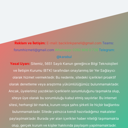
et bahis sitesi
Reklam ve İletişim:
E-mail:
backlinkpaneli@gmail.com
Teams:
forumhizmeti@gmail.com
Whatsapp: 0262 606 0 726
Telegram:
@karabul
Yasal Uyarı:
Sitemiz, 5651 Sayılı Kanun gereğince Bilgi Teknolojileri
ve İletişim Kurumu (BTK) tarafından onaylanmış bir Yer Sağlayıcı
olarak hizmet vermektedir. Bu nedenle, sitedeki içerikleri proaktif
olarak denetleme veya araştırma yükümlülüğümüz bulunmamaktadır.
Ancak, üyelerimiz yazdıkları içeriklerin sorumluluğunu taşımakta olup,
siteye üye olarak bu sorumluluğu kabul etmiş sayılırlar. Bu internet
sitesi, herhangi bir marka, kurum veya şahıs şirketi ile hiçbir bağlantısı
bulunmamaktadır. Sitede yalnızca kendi hazırladığımız makaleler
paylaşılmaktadır. Burada yer alan içerikler haber niteliği taşımamakta
olup, gerçek kurum ve kişiler hakkında paylaşım yapılmamaktadır.