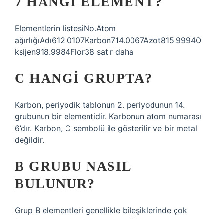
7 HANGI ELEMENT?
Elementlerin listesiNo.Atom
ağırlığıAdı612.0107Karbon714.0067Azot815.9994O
ksijen918.9984Flor38 satır daha
C HANGI GRUPTA?
Karbon, periyodik tablonun 2. periyodunun 14.
grubunun bir elementidir. Karbonun atom numarası
6’dır. Karbon, C sembolü ile gösterilir ve bir metal
değildir.
B GRUBU NASIL
BULUNUR?
Grup B elementleri genellikle bileşiklerinde çok