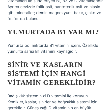
vitaminleri ile suda eriyen B1, B2 ve C vitaminleridir.
Ayrıca cevizde folik asit, pantotenik asit ve niasin
gibi mineraller; demir, magnezyum, bakır, çinko ve
fosfor da bulunur.
YUMURTADA B1 VAR MI?
Yumurta bol miktarda B1 vitamini içerir. Özellikle
yumurta sarısı B1 vitamini kaynağıdır.
SINIR VE KASLARIN
SISTEMI IÇIN HANGI
VITAMIN GEREKLIDIR?
Bağışıklık sisteminizi D vitamini ile koruyun.
Kemikler, kaslar, sinirler ve bağışıklık sistemi için
gereklidir. Güneş ışığı D vitamininin en büyük