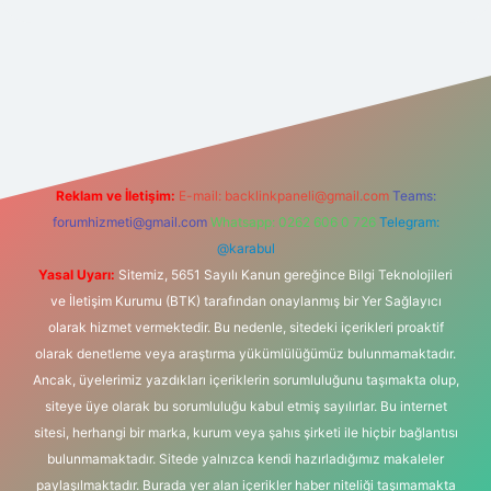
 bahis sitesi
Reklam ve İletişim:
E-mail:
backlinkpaneli@gmail.com
Teams:
forumhizmeti@gmail.com
Whatsapp: 0262 606 0 726
Telegram:
@karabul
Yasal Uyarı:
Sitemiz, 5651 Sayılı Kanun gereğince Bilgi Teknolojileri
ve İletişim Kurumu (BTK) tarafından onaylanmış bir Yer Sağlayıcı
olarak hizmet vermektedir. Bu nedenle, sitedeki içerikleri proaktif
olarak denetleme veya araştırma yükümlülüğümüz bulunmamaktadır.
Ancak, üyelerimiz yazdıkları içeriklerin sorumluluğunu taşımakta olup,
siteye üye olarak bu sorumluluğu kabul etmiş sayılırlar. Bu internet
sitesi, herhangi bir marka, kurum veya şahıs şirketi ile hiçbir bağlantısı
bulunmamaktadır. Sitede yalnızca kendi hazırladığımız makaleler
paylaşılmaktadır. Burada yer alan içerikler haber niteliği taşımamakta