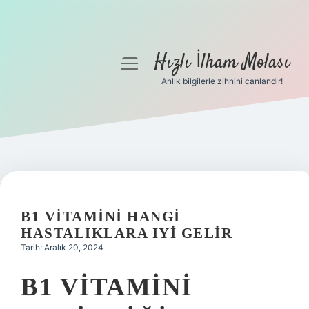
Hızlı İlham Molası
menüyü
aç
Anlık bilgilerle zihnini canlandır!
Anasayfa
Gizlilik Politikası
Yasal Uyarı
Hakkımızda
B1 VITAMINI HANGI
HASTALIKLARA IYI GELIR
Tarih: Aralık 20, 2024
B1 VITAMINI