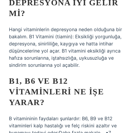
DEPRESYONA IYI GELIR
MI?
Hangi vitaminlerin depresyona neden olduğuna bir
bakalım. B1 Vitamini (tiamin): Eksikliği yorgunluğa,
depresyona, sinirliliğe, kaygıya ve hatta intihar
düşüncelerine yol açar. B1 vitamini eksikliği ayrıca
hafıza sorunlarına, iştahsızlığa, uykusuzluğa ve
sindirim sorunlarına yol açabilir.
B1, B6 VE B12
VITAMINLERI NE IŞE
YARAR?
B vitamininin faydaları şunlardır: B6, B9 ve B12
vitaminleri kalp hastalığı ve felç riskini azaltır ve
bunamayı tedavi eder:Daha fazla makale …•7