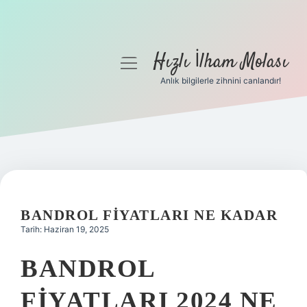
Hızlı İlham Molası
menüyü
aç
Anlık bilgilerle zihnini canlandır!
Anasayfa
Gizlilik Politikası
Yasal Uyarı
Hakkımızda
BANDROL FIYATLARI NE KADAR
Tarih: Haziran 19, 2025
BANDROL
FIYATLARI 2024 NE