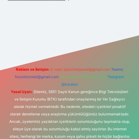
et bahis sitesi
Reklam ve İletişim:
E-mail:
backlinkpaneli@gmail.com
Teams:
forumhizmeti@gmail.com
Whatsapp: 0262 606 0 726
Telegram:
@karabul
Yasal Uyarı:
Sitemiz, 5651 Sayılı Kanun gereğince Bilgi Teknolojileri
ve İletişim Kurumu (BTK) tarafından onaylanmış bir Yer Sağlayıcı
olarak hizmet vermektedir. Bu nedenle, sitedeki içerikleri proaktif
olarak denetleme veya araştırma yükümlülüğümüz bulunmamaktadır.
Ancak, üyelerimiz yazdıkları içeriklerin sorumluluğunu taşımakta olup,
siteye üye olarak bu sorumluluğu kabul etmiş sayılırlar. Bu internet
sitesi, herhangi bir marka, kurum veya şahıs şirketi ile hiçbir bağlantısı