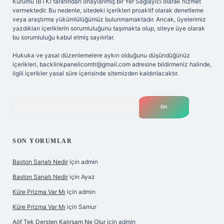
Kurumu (BTK) tarafından onaylanmış bir Yer Sağlayıcı olarak hizmet
vermektedir. Bu nedenle, sitedeki içerikleri proaktif olarak denetleme
veya araştırma yükümlülüğümüz bulunmamaktadır. Ancak, üyelerimiz
yazdıkları içeriklerin sorumluluğunu taşımakta olup, siteye üye olarak
bu sorumluluğu kabul etmiş sayılırlar.
Hukuka ve yasal düzenlemelere aykırı olduğunu düşündüğünüz
içerikleri,
backlinkpanelicomtr@gmail.com
adresine bildirmeniz halinde,
ilgili içerikler yasal süre içerisinde sitemizden kaldırılacaktır.
Arama
SON YORUMLAR
Baston Sanatı Nedir
için
admin
Baston Sanatı Nedir
için
Ayaz
Küre Prizma Var Mı
için
admin
Küre Prizma Var Mı
için
Samur
Aöf Tek Dersten Kalırsam Ne Olur
için
admin