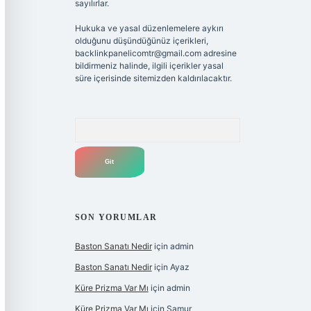
sayılırlar.
Hukuka ve yasal düzenlemelere aykırı
olduğunu düşündüğünüz içerikleri,
backlinkpanelicomtr@gmail.com
adresine
bildirmeniz halinde, ilgili içerikler yasal
süre içerisinde sitemizden kaldırılacaktır.
Arama
SON YORUMLAR
Baston Sanatı Nedir
için
admin
Baston Sanatı Nedir
için
Ayaz
Küre Prizma Var Mı
için
admin
Küre Prizma Var Mı
için
Samur