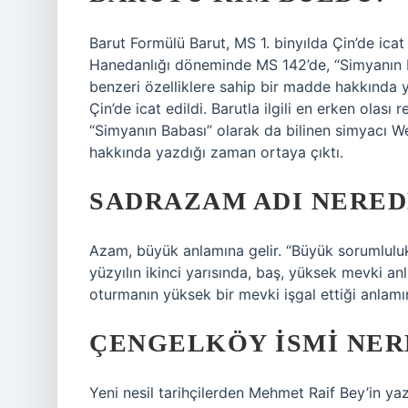
Barut Formülü Barut, MS 1. binyılda Çin’de icat 
Hanedanlığı döneminde MS 142’de, “Simyanın B
benzeri özelliklere sahip bir madde hakkında y
Çin’de icat edildi. Barutla ilgili en erken ol
“Simyanın Babası” olarak da bilinen simyacı We
hakkında yazdığı zaman ortaya çıktı.
SADRAZAM ADI NERED
Azam, büyük anlamına gelir. “Büyük sorumluluk 
yüzyılın ikinci yarısında, baş, yüksek mevki a
oturmanın yüksek bir mevki işgal ettiği anlamı
ÇENGELKÖY ISMI NER
Yeni nesil tarihçilerden Mehmet Raif Bey’in ya