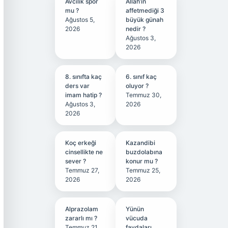
Avcılık spor
Allah’ın
mu ?
affetmediği 3
Ağustos 5,
büyük günah
2026
nedir ?
Ağustos 3,
2026
8. sınıfta kaç
6. sınıf kaç
ders var
oluyor ?
imam hatip ?
Temmuz 30,
Ağustos 3,
2026
2026
Koç erkeği
Kazandibi
cinsellikte ne
buzdolabına
sever ?
konur mu ?
Temmuz 27,
Temmuz 25,
2026
2026
Alprazolam
Yünün
zararlı mı ?
vücuda
Temmuz 21,
faydaları