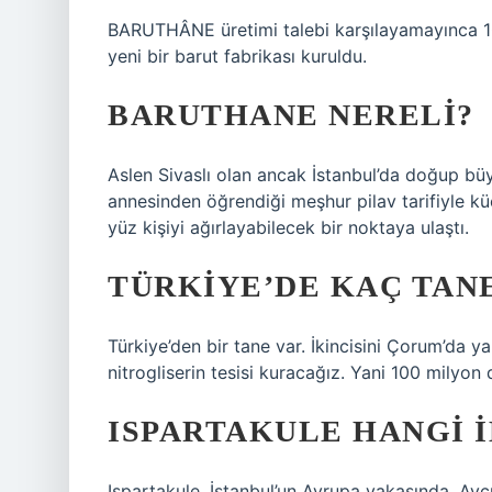
BARUTHÂNE üretimi talebi karşılayamayınca 10
yeni bir barut fabrikası kuruldu.
BARUTHANE NERELI?
Aslen Sivaslı olan ancak İstanbul’da doğup bü
annesinden öğrendiği meşhur pilav tarifiyle k
yüz kişiyi ağırlayabilecek bir noktaya ulaştı.
TÜRKIYE’DE KAÇ TANE
Türkiye’den bir tane var. İkincisini Çorum’da ya
nitrogliserin tesisi kuracağız. Yani 100 milyon do
ISPARTAKULE HANGI 
Ispartakule, İstanbul’un Avrupa yakasında, Avcı