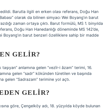
edildi. Barutla ilgili en erken olası referans, Doğu Han
abası” olarak da bilinen simyacı Wei Boyang’ın barut
azdığı zaman ortaya çıktı. Barut formülü, MS 1. binyılda
ası referans, Doğu Han Hanedanlığı döneminde MS 142’de,
i Boyang’ın barut benzeri özelliklere sahip bir madde
EN GELIR?
taşıyan” anlamına gelen “vezîr-i âzam” terimi, 16.
nlamına gelen “sadr” kökünden türetilen ve başında
na gelen “Sadrazam” terimine yol açtı.
EDEN GELIR?
zısına göre, Çengelköy adı, 18. yüzyılda köyde bulunan