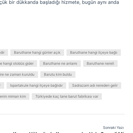
üçük bir dükkanda başladığı hizmete, bugün aynı anda
dir
Baruthane hangi günler açık
Baruthane hangi ilçeye bağlı
e hangi otobüs gider
Baruthane ne anlamı
Baruthane nereli
ire ne zaman kuruldu
Barutu kim buldu
r
Ispartakule hangi ilçeye bağlıdır
Sadrazam adı nereden gelir
enin mimarı kim
Türkiyede kaç tane barut fabrikası var
Sonraki Yazı