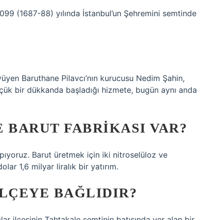
99 (1687-88) yılında İstanbul’un Şehremini semtinde
yüyen Baruthane Pilavcı’nın kurucusu Nedim Şahin,
üçük bir dükkanda başladığı hizmete, bugün aynı anda
 BARUT FABRIKASI VAR?
pıyoruz. Barut üretmek için iki nitroselüloz ve
lar 1,6 milyar liralık bir yatırım.
ILÇEYE BAĞLIDIR?
lar ilçesinin Tahtakale semtinin batısında yer alan bir