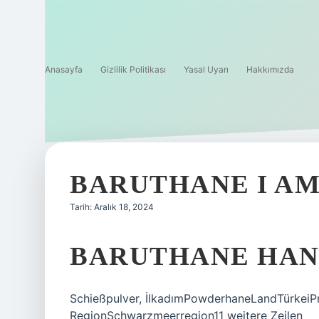
Anasayfa
Gizlilik Politikası
Yasal Uyarı
Hakkımızda
BARUTHANE I AM
Tarih: Aralık 18, 2024
BARUTHANE HANG
Schießpulver, İlkadımPowderhaneLandTürkeiP
RegionSchwarzmeerregion11 weitere Zeilen