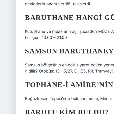
devletlerin önem verdiği tesislerdi.
BARUTHANE HANGI GÜ
Kütüphane ve müzelerin açılış saatleri MÜZE 
her gün: 10.00 – 21.00
SAMSUN BARUTHANEY
Samsun bölgesinin en çok ziyaret edilen yerleri
gidilir? Otobüs: 13, 15/27, E1, E5, R4. Tramvay:
TOPHANE-I AMIRE’NIN
Boğazkesen Tepesi’nde bulunan müze, Mimar Sin
BARUTU KIM BULDU?