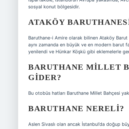
sosyal konut bölgesidir.
ATAKÖY BARUTHANESI
Baruthane-i Amire olarak bilinen Ataköy Barut 
aynı zamanda en büyük ve en modern barut fabr
yenilendi ve Hünkar Köşkü gibi eklemelerle geni
BARUTHANE MILLET B
GIDER?
Bu otobüs hatları Baruthane Millet Bahçesi ya
BARUTHANE NERELI?
Aslen Sivaslı olan ancak İstanbul’da doğup bü