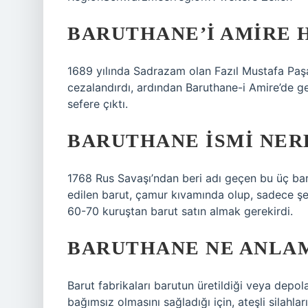
BARUTHANE’I AMIRE 
1689 yılında Sadrazam olan Fazıl Mustafa Paşa,
cezalandırdı, ardından Baruthane-i Amire’de ge
sefere çıktı.
BARUTHANE ISMI NER
1768 Rus Savaşı’ndan beri adı geçen bu üç baru
edilen barut, çamur kıvamında olup, sadece şen
60-70 kuruştan barut satın almak gerekirdi.
BARUTHANE NE ANLA
Barut fabrikaları barutun üretildiği veya depola
bağımsız olmasını sağladığı için, ateşli silahl