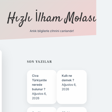
Hızlı İlham Molası
Anlık bilgilerle zihnini canlandır!
ilbet bahis sitesi
SIDEBAR
SON YAZILAR
Civa
Kullı ne
Türkiye’de
demek ?
nerede
Ağustos 6,
bulunur ?
2026
Ağustos 6,
2026