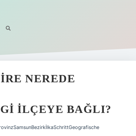
IRE NEREDE
I ILÇEYE BAĞLI?
rovinzSamsunBezirkİlkaSchrittGeografische