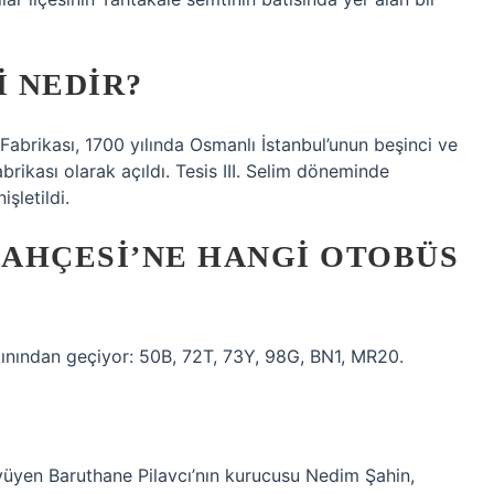
 NEDIR?
Fabrikası, 1700 yılında Osmanlı İstanbul’unun beşinci ve
ikası olarak açıldı. Tesis III. Selim döneminde
şletildi.
AHÇESI’NE HANGI OTOBÜS
kınından geçiyor: 50B, 72T, 73Y, 98G, BN1, MR20.
yüyen Baruthane Pilavcı’nın kurucusu Nedim Şahin,