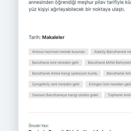
annesinden öğrendiği meşhur pilav tarifiyle k
yüz kişiyi ağırlayabilecek bir noktaya ulaştı.
Tarih:
Makaleler
Amisos hazinesi nerede bulundu
Ataköy Baruthanesi ne
Baruthane ismi nereden gelir
Baruthane Millet Bahçesin
Baruthanei Amire hangi sadrazam kurdu
Baruthanei Am
Çengelköy ismi nereden gelir
Emirgan ismi nereden geli
Samsun Baruthaneye hangi otobüs gider
Tophanei Amir
Önceki Yazı