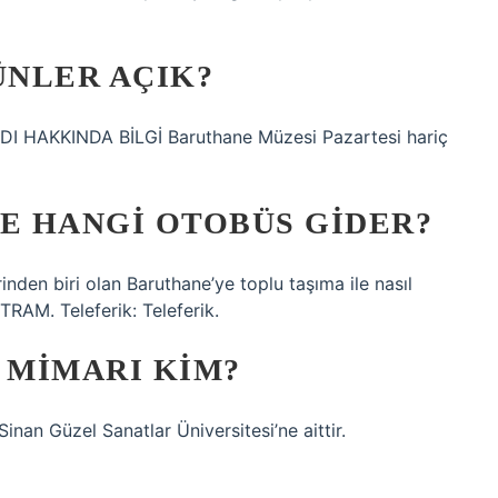
NLER AÇIK?
ADI HAKKINDA BİLGİ Baruthane Müzesi Pazartesi hariç
E HANGI OTOBÜS GIDER?
nden biri olan Baruthane’ye toplu taşıma ile nasıl
 TRAM. Teleferik: Teleferik.
 MIMARI KIM?
an Güzel Sanatlar Üniversitesi’ne aittir.