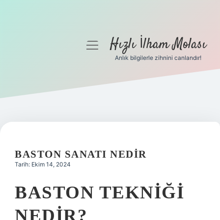
Hızlı İlham Molası
menüyü
aç
Anlık bilgilerle zihnini canlandır!
Anasayfa
Gizlilik Politikası
Yasal Uyarı
Hakkımızda
BASTON SANATI NEDIR
Tarih: Ekim 14, 2024
BASTON TEKNIĞI
NEDIR?