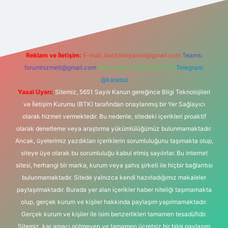
si
Reklam ve İletişim:
E-mail:
backlinkpaneli@gmail.com
Teams:
forumhizmeti@gmail.com
Whatsapp: 0262 606 0 726
Telegram:
@karabul
Yasal Uyarı:
Sitemiz, 5651 Sayılı Kanun gereğince Bilgi Teknolojileri
ve İletişim Kurumu (BTK) tarafından onaylanmış bir Yer Sağlayıcı
olarak hizmet vermektedir. Bu nedenle, sitedeki içerikleri proaktif
olarak denetleme veya araştırma yükümlülüğümüz bulunmamaktadır.
Ancak, üyelerimiz yazdıkları içeriklerin sorumluluğunu taşımakta olup,
siteye üye olarak bu sorumluluğu kabul etmiş sayılırlar. Bu internet
sitesi, herhangi bir marka, kurum veya şahıs şirketi ile hiçbir bağlantısı
bulunmamaktadır. Sitede yalnızca kendi hazırladığımız makaleler
paylaşılmaktadır. Burada yer alan içerikler haber niteliği taşımamakta
olup, gerçek kurum ve kişiler hakkında paylaşım yapılmamaktadır.
Gerçek kurum ve kişiler ile isim benzerlikleri tamamen tesadüfidir.
Sitemiz, kar amacı gütmeyen ve tamamen ücretsiz bir bilgi paylaşım