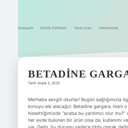
Anasayfa
Gizlilik Politikası
Yasal Uyarı
Hakkımızda
BETADINE GARGA
Tarih: Aralık 2, 2025
Merhaba sevgili okurlar! Bugün sağlığımızla il
konuyu ele alacağız: Betadine gargara. Hani o 
hissettiğimizde “acaba bu yardımcı olur mu?”
her evde bulunan bir ürün olsa da, kullanımı ve 
var. Gelin, bu durumu sadece tıbbi olarak değil