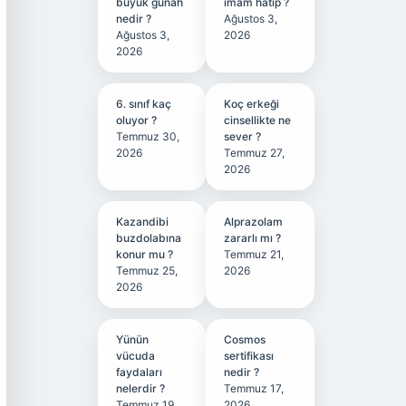
büyük günah
imam hatip ?
nedir ?
Ağustos 3,
Ağustos 3,
2026
2026
6. sınıf kaç
Koç erkeği
oluyor ?
cinsellikte ne
Temmuz 30,
sever ?
2026
Temmuz 27,
2026
Kazandibi
Alprazolam
buzdolabına
zararlı mı ?
konur mu ?
Temmuz 21,
Temmuz 25,
2026
2026
Yünün
Cosmos
vücuda
sertifikası
faydaları
nedir ?
nelerdir ?
Temmuz 17,
Temmuz 19,
2026