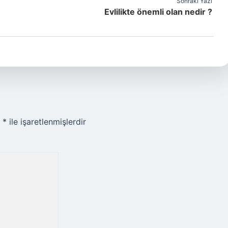
Sonraki Yazı
Evlilikte önemli olan nedir ?
r
*
ile işaretlenmişlerdir