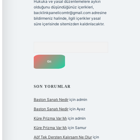
Hukuka ve yasal düzenlemelere aykırı
olduğunu düşündüğünüz içerikleri,
backlinkpanelicomtr@gmail.com
adresine
bildirmeniz halinde, ilgili içerikler yasal
süre içerisinde sitemizden kaldırılacaktır.
Arama
SON YORUMLAR
Baston Sanatı Nedir
için
admin
Baston Sanatı Nedir
için
Ayaz
Küre Prizma Var Mı
için
admin
Küre Prizma Var Mı
için
Samur
Aöf Tek Dersten Kalırsam Ne Olur
için