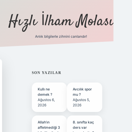
Hızlı İlham Molası
Anlık bilgilerle zihnini canlandır!
ilbet bahis sitesi
SIDEBAR
SON YAZILAR
Kullı ne
Avcılık spor
demek ?
mu ?
Ağustos 6,
Ağustos 5,
2026
2026
Allah’ın
8. sınıfta kaç
affetmediği 3
ders var