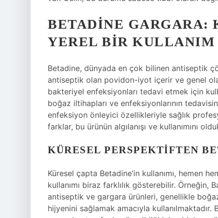
BETADINE GARGARA: K
YEREL BIR KULLANIM
Betadine, dünyada en çok bilinen antiseptik çöz
antiseptik olan povidon-iyot içerir ve genel o
bakteriyel enfeksiyonları tedavi etmek için kull
boğaz iltihapları ve enfeksiyonlarının tedavisi
enfeksiyon önleyici özellikleriyle sağlık profes
farklar, bu ürünün algılanışı ve kullanımını olduk
KÜRESEL PERSPEKTIFTEN B
Küresel çapta Betadine’in kullanımı, hemen hem
kullanımı biraz farklılık gösterebilir. Örneğin,
antiseptik ve gargara ürünleri, genellikle boğaz 
hijyenini sağlamak amacıyla kullanılmaktadır. B