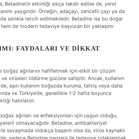
, Betadine’in etkinliği sıkça takdir edilse de, yerel
llanımı yaygındır. Örneğin, adaçayı, zencefil çayı ya da
da sıklıkla tercih edilmektedir. Betadine ise bu doğal
 hem de modern tedaviye başvuran bir yaklaşımı
MI: FAYDALARI VE DIKKAT
boğaz ağrılarını hafifletmek için etkili bir çözüm
ri ve virüsleri öldürme gücüne sahiptir. Ancak, kullanım
dirde, aşırı kullanım boğazda kuruma, tahriş veya daha
pında ve Türkiye’de, genellikle 1-2 hafta boyunca
iği hatırlatılır.
boğaz ağrıları ve enfeksiyonları için uygun olduğu,
 yeterli olmayacağıdır. Betadine, antibakteriyel
larla savaşmada oldukça başarılı olsa da, virüs kaynaklı
edenle, sadece Betadine gargara ile tedaviye odaklanmak