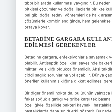
tıbbı bir arada kullanması yaygındır. Bu nedenle
bitkisel çözümler ve doğal ilaçlarla birlikte ku
bal gibi doğal tedavi yöntemleri de halk arasın
çözümlerle kombinlendiğinde, hem geleneksel
ortaya koyar.
BETADINE GARGARA KULLANI
EDILMESI GEREKENLER
Betadine gargara, enfeksiyonlarla savaşmak ve 
olabilir. Antiseptik özellikleri sayesinde bakte
miktarı ve sıklığı oldukça önemlidir. Aksi tak
ciddi sağlık sorunlarına yol açabilir. Dünya ça
önerilen kullanım sıklığına dikkat edilmesi gerekt
Bir diğer önemli nokta da, bu ürünün yalnızca 
fakat soğuk algınlığı ve gribe karşı tek başına
özelliğiyle, özellikle bakteri kaynaklı hastalık
hastalıklarda daha sınırlı etki gösterir. Bu n