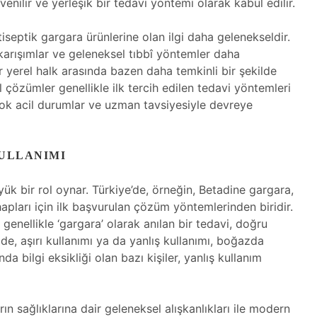
enilir ve yerleşik bir tedavi yöntemi olarak kabul edilir.
septik gargara ürünlerine olan ilgi daha gelenekseldir.
 karışımlar ve geleneksel tıbbî yöntemler daha
r yerel halk arasında bazen daha temkinli bir şekilde
sel çözümler genellikle ilk tercih edilen tedavi yöntemleri
çok acil durumlar ve uzman tavsiyesiyle devreye
ULLANIMI
yük bir rol oynar. Türkiye’de, örneğin, Betadine gargara,
apları için ilk başvurulan çözüm yöntemlerinden biridir.
genellikle ‘gargara’ olarak anılan bir tedavi, doğru
 de, aşırı kullanımı ya da yanlış kullanımı, boğazda
da bilgi eksikliği olan bazı kişiler, yanlış kullanım
rın sağlıklarına dair geleneksel alışkanlıkları ile modern