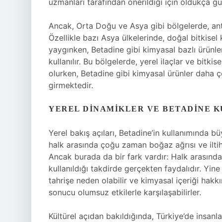
uzmanları tarafından önerildiği için oldukça güv
Ancak, Orta Doğu ve Asya gibi bölgelerde, anti
Özellikle bazı Asya ülkelerinde, doğal bitkisel
yaygınken, Betadine gibi kimyasal bazlı ürünle
kullanılır. Bu bölgelerde, yerel ilaçlar ve bitki
olurken, Betadine gibi kimyasal ürünler daha 
girmektedir.
YEREL DINAMIKLER VE BETADINE K
Yerel bakış açıları, Betadine’in kullanımında bü
halk arasında çoğu zaman boğaz ağrısı ve iltih
Ancak burada da bir fark vardır: Halk arasında 
kullanıldığı takdirde gerçekten faydalıdır. Yine
tahrişe neden olabilir ve kimyasal içeriği hakkın
sonucu olumsuz etkilerle karşılaşabilirler.
Kültürel açıdan bakıldığında, Türkiye’de insanla