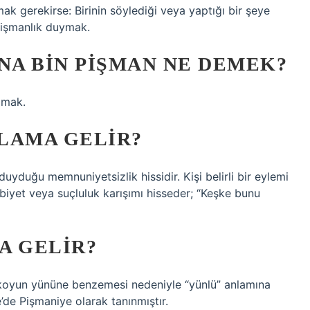
k gerekirse: Birinin söylediği veya yaptığı bir şeye
 pişmanlık duymak.
A BIN PIŞMAN NE DEMEK?
lmak.
LAMA GELIR?
duyduğu memnuniyetsizlik hissidir. Kişi belirli bir eylemi
biyet veya suçluluk karışımı hisseder; “Keşke bunu
A GELIR?
e koyun yününe benzemesi nedeniyle “yünlü” anlamına
de Pişmaniye olarak tanınmıştır.