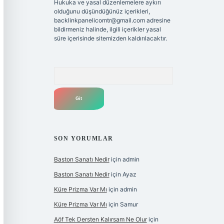
Hukuka ve yasal düzenlemelere aykırı
olduğunu düşündüğünüz içerikleri,
backlinkpanelicomtr@gmail.com
adresine
bildirmeniz halinde, ilgili içerikler yasal
süre içerisinde sitemizden kaldırılacaktır.
Arama
SON YORUMLAR
Baston Sanatı Nedir
için
admin
Baston Sanatı Nedir
için
Ayaz
Küre Prizma Var Mı
için
admin
Küre Prizma Var Mı
için
Samur
Aöf Tek Dersten Kalırsam Ne Olur
için