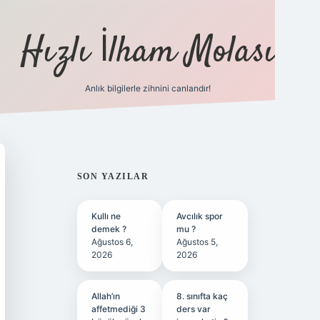
Hızlı İlham Molası
Anlık bilgilerle zihnini canlandır!
ilbet bahis sitesi
SIDEBAR
SON YAZILAR
Kullı ne
Avcılık spor
demek ?
mu ?
Ağustos 6,
Ağustos 5,
2026
2026
Allah’ın
8. sınıfta kaç
affetmediği 3
ders var