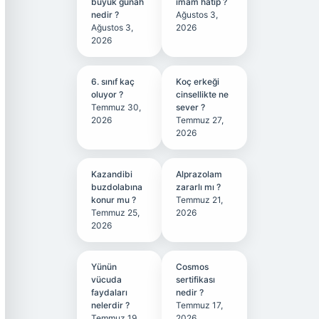
büyük günah
imam hatip ?
nedir ?
Ağustos 3,
Ağustos 3,
2026
2026
6. sınıf kaç
Koç erkeği
oluyor ?
cinsellikte ne
Temmuz 30,
sever ?
2026
Temmuz 27,
2026
Kazandibi
Alprazolam
buzdolabına
zararlı mı ?
konur mu ?
Temmuz 21,
Temmuz 25,
2026
2026
Yünün
Cosmos
vücuda
sertifikası
faydaları
nedir ?
nelerdir ?
Temmuz 17,
Temmuz 19,
2026