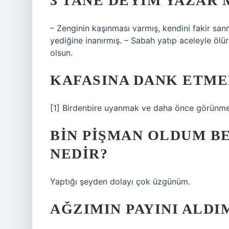
3 TANE DEYIM YAZAR 
– Zenginin kaşınması varmış, kendini fakir sanmı
yediğine inanırmış. – Sabah yatıp aceleyle ölü
olsun.
KAFASINA DANK ETME
[1] Birdenbire uyanmak ve daha önce görünmey
BIN PIŞMAN OLDUM BE
NEDIR?
Yaptığı şeyden dolayı çok üzgünüm.
AĞZIMIN PAYINI ALDI