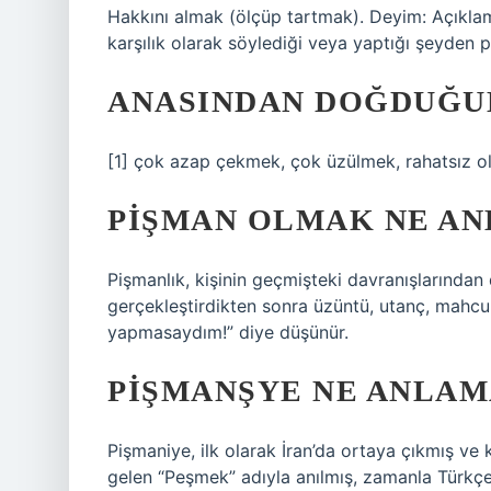
Hakkını almak (ölçüp tartmak). Deyim: Açıklama
karşılık olarak söylediği veya yaptığı şeyden
ANASINDAN DOĞDUĞUN
[1] çok azap çekmek, çok üzülmek, rahatsız o
PIŞMAN OLMAK NE AN
Pişmanlık, kişinin geçmişteki davranışlarından 
gerçekleştirdikten sonra üzüntü, utanç, mahcu
yapmasaydım!” diye düşünür.
PIŞMANŞYE NE ANLAM
Pişmaniye, ilk olarak İran’da ortaya çıkmış v
gelen “Peşmek” adıyla anılmış, zamanla Türkçe’