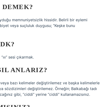
E DEMEK?
duğu memnuniyetsizlik hissidir. Belirli bir eylemi
ubiyet veya suçluluk duygusu; “Keşke bunu
TDK?
“ııı” sesi çıkarmak.
IL ANLARIZ?
m veya bazı kelimeler değiştirilemez ve başka kelimelerle
ya sözdizimleri değiştirilemez. Örneğin; Balkabağı tadı
ınız gibi, “ciddi” yerine “ciddi” kullanamazsınız.