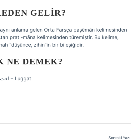
REDEN GELIR?
e aynı anlama gelen Orta Farsça paşēmān kelimesinden
stan prati-māna kelimesinden türemiştir. Bu kelime,
ah “düşünce, zihin”in bir bileşiğidir.
K NE DEMEK?
bain-talak – Osmanlıca-Türkçe sözlük, sözlük, لغت – Luggat.
Sonraki Yazı