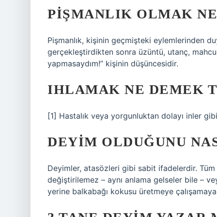
PIŞMANLIK OLMAK N
Pişmanlık, kişinin geçmişteki eylemlerinden duy
gerçekleştirdikten sonra üzüntü, utanç, mahc
yapmasaydım!” kişinin düşüncesidir.
IHLAMAK NE DEMEK 
[1] Hastalık veya yorgunluktan dolayı inler gibi 
DEYIM OLDUĞUNU NAS
Deyimler, atasözleri gibi sabit ifadelerdir. Tü
değiştirilemez – aynı anlama gelseler bile – ve
yerine balkabağı kokusu üretmeye çalışamayacağ