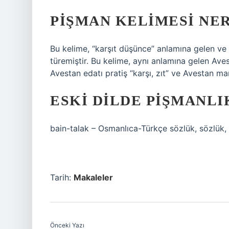
PIŞMAN KELIMESI NE
Bu kelime, “karşıt düşünce” anlamına gelen v
türemiştir. Bu kelime, aynı anlamına gelen Ave
Avestan edatı pratiş “karşı, zıt” ve Avestan man
ESKI DILDE PIŞMANLI
Tarih:
Makaleler
Önceki Yazı