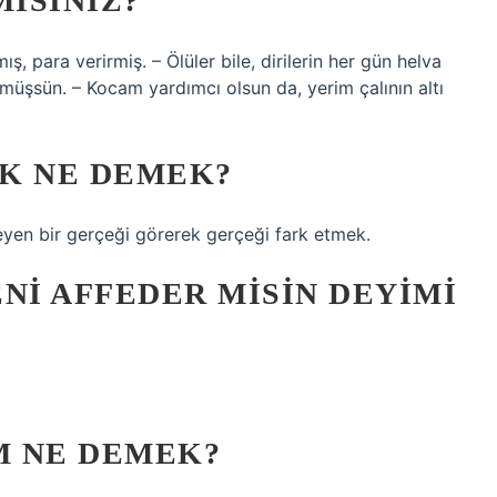
MISINIZ?
ş, para verirmiş. – Ölüler bile, dirilerin her gün helva
rmüşsün. – Kocam yardımcı olsun da, yerim çalının altı
K NE DEMEK?
en bir gerçeği görerek gerçeği fark etmek.
NI AFFEDER MISIN DEYIMI
M NE DEMEK?