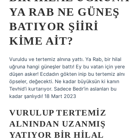
YA RAB NE GÜNEŞ
BATIYOR ŞIIRI
KIME AIT?
Vuruldu ve tertemiz alnına yattı. Ya Rab, bir hilal
uğruna hangi güneşler battı! Ey bu vatan için yere
düşen asker! Ecdadın gökten inip bu tertemiz alnı
öpseler, değecekti. Ne kadar büyüksün ki kanın
Tevhid’i kurtarıyor. Sadece Bedr’in aslanları bu
kadar şanlıydı! 18 Mart 2023
VURULUP TERTEMIZ
ALNINDAN UZANMIŞ
YATIYOR BIR HILAL