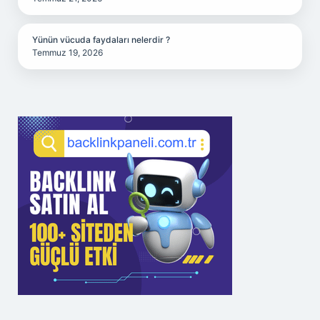
Yünün vücuda faydaları nelerdir ?
Temmuz 19, 2026