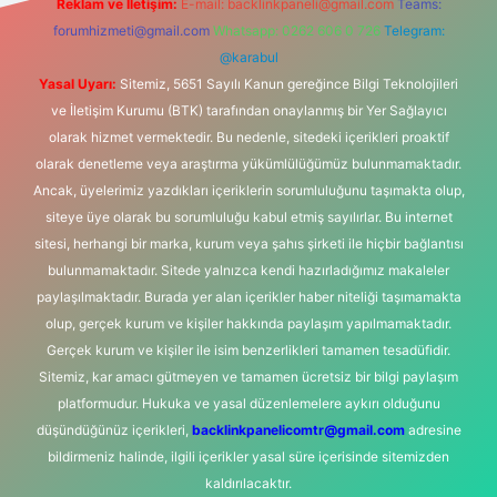
Reklam ve İletişim:
E-mail:
backlinkpaneli@gmail.com
Teams:
forumhizmeti@gmail.com
Whatsapp: 0262 606 0 726
Telegram:
@karabul
Yasal Uyarı:
Sitemiz, 5651 Sayılı Kanun gereğince Bilgi Teknolojileri
ve İletişim Kurumu (BTK) tarafından onaylanmış bir Yer Sağlayıcı
olarak hizmet vermektedir. Bu nedenle, sitedeki içerikleri proaktif
olarak denetleme veya araştırma yükümlülüğümüz bulunmamaktadır.
Ancak, üyelerimiz yazdıkları içeriklerin sorumluluğunu taşımakta olup,
siteye üye olarak bu sorumluluğu kabul etmiş sayılırlar. Bu internet
sitesi, herhangi bir marka, kurum veya şahıs şirketi ile hiçbir bağlantısı
bulunmamaktadır. Sitede yalnızca kendi hazırladığımız makaleler
paylaşılmaktadır. Burada yer alan içerikler haber niteliği taşımamakta
olup, gerçek kurum ve kişiler hakkında paylaşım yapılmamaktadır.
Gerçek kurum ve kişiler ile isim benzerlikleri tamamen tesadüfidir.
Sitemiz, kar amacı gütmeyen ve tamamen ücretsiz bir bilgi paylaşım
platformudur. Hukuka ve yasal düzenlemelere aykırı olduğunu
düşündüğünüz içerikleri,
backlinkpanelicomtr@gmail.com
adresine
bildirmeniz halinde, ilgili içerikler yasal süre içerisinde sitemizden
kaldırılacaktır.