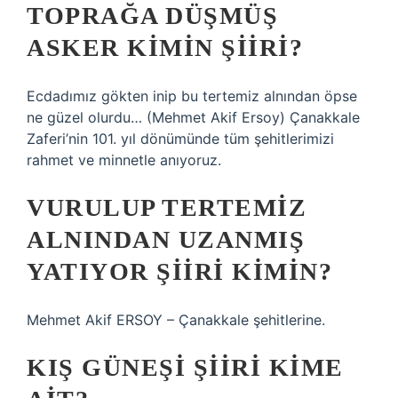
TOPRAĞA DÜŞMÜŞ
ASKER KIMIN ŞIIRI?
Ecdadımız gökten inip bu tertemiz alnından öpse
ne güzel olurdu… (Mehmet Akif Ersoy) Çanakkale
Zaferi’nin 101. yıl dönümünde tüm şehitlerimizi
rahmet ve minnetle anıyoruz.
VURULUP TERTEMIZ
ALNINDAN UZANMIŞ
YATIYOR ŞIIRI KIMIN?
Mehmet Akif ERSOY – Çanakkale şehitlerine.
KIŞ GÜNEŞI ŞIIRI KIME