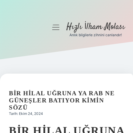
Hızlı İlham Molası
menüyü
aç
Anlık bilgilerle zihnini canlandır!
Anasayfa
Gizlilik Politikası
Yasal Uyarı
Hakkımızda
BIR HILAL UĞRUNA YA RAB NE
GÜNEŞLER BATIYOR KIMIN
SÖZÜ
Tarih: Ekim 24, 2024
BIR HILAL UĞRUNA