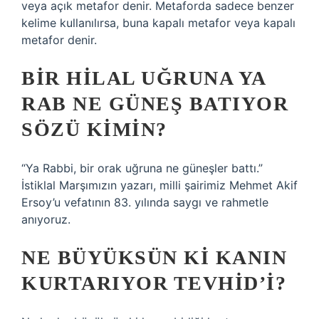
veya açık metafor denir. Metaforda sadece benzer
kelime kullanılırsa, buna kapalı metafor veya kapalı
metafor denir.
BIR HILAL UĞRUNA YA
RAB NE GÜNEŞ BATIYOR
SÖZÜ KIMIN?
“Ya Rabbi, bir orak uğruna ne güneşler battı.”
İstiklal Marşımızın yazarı, milli şairimiz Mehmet Akif
Ersoy’u vefatının 83. yılında saygı ve rahmetle
anıyoruz.
NE BÜYÜKSÜN KI KANIN
KURTARIYOR TEVHID’I?