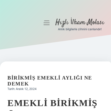
Hızlı İlham Molası
menüyü
aç
Anlık bilgilerle zihnini canlandır!
Anasayfa
Gizlilik Politikası
Yasal Uyarı
Hakkımızda
BIRIKMIŞ EMEKLI AYLIĞI NE
DEMEK
Tarih: Aralık 12, 2024
EMEKLI BIRIKMIŞ