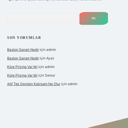
Arama
SON YORUMLAR
Baston Sanatı Nedir
için
admin
Baston Sanatı Nedir
için
Ayaz
Küre Prizma Var Mı
için
admin
Küre Prizma Var Mı
için
Samur
Aöf Tek Dersten Kalırsam Ne Olur
için
admin
t bahis sitesi