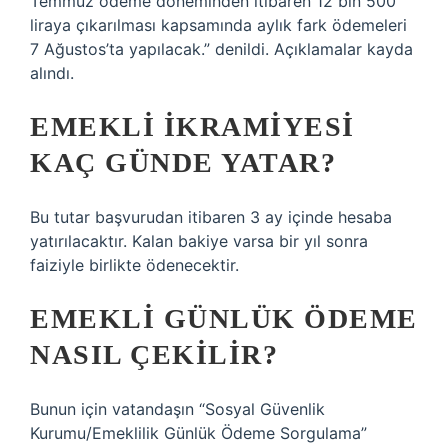
Temmuz ödeme döneminden itibaren 12 bin 500
liraya çıkarılması kapsamında aylık fark ödemeleri
7 Ağustos’ta yapılacak.” denildi. Açıklamalar kayda
alındı.
EMEKLI IKRAMIYESI
KAÇ GÜNDE YATAR?
Bu tutar başvurudan itibaren 3 ay içinde hesaba
yatırılacaktır. Kalan bakiye varsa bir yıl sonra
faiziyle birlikte ödenecektir.
EMEKLI GÜNLÜK ÖDEME
NASIL ÇEKILIR?
Bunun için vatandaşın “Sosyal Güvenlik
Kurumu/Emeklilik Günlük Ödeme Sorgulama”