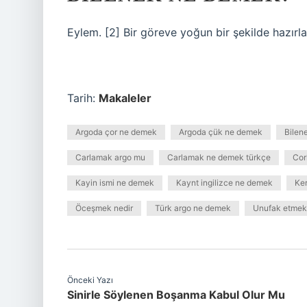
Eylem. [2] Bir göreve yoğun bir şekilde hazırla
Tarih:
Makaleler
Argoda çor ne demek
Argoda çük ne demek
Bilen
Carlamak argo mu
Carlamak ne demek türkçe
Cor
Kayin ismi ne demek
Kaynt ingilizce ne demek
Ke
Öceşmek nedir
Türk argo ne demek
Unufak etmek
Önceki Yazı
Sinirle Söylenen Boşanma Kabul Olur Mu