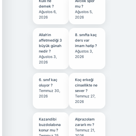
Kullı ne
Avcılık spor
demek ?
mu ?
Ağustos 6,
Ağustos 5,
2026
2026
Allah’ın
8. sınıfta kaç
affetmediği 3
ders var
büyük günah
imam hatip ?
nedir ?
Ağustos 3,
Ağustos 3,
2026
2026
6. sınıf kaç
Koç erkeği
oluyor ?
cinsellikte ne
Temmuz 30,
sever ?
2026
Temmuz 27,
2026
Kazandibi
Alprazolam
buzdolabına
zararlı mı ?
konur mu ?
Temmuz 21,
Temmuz 25,
2026