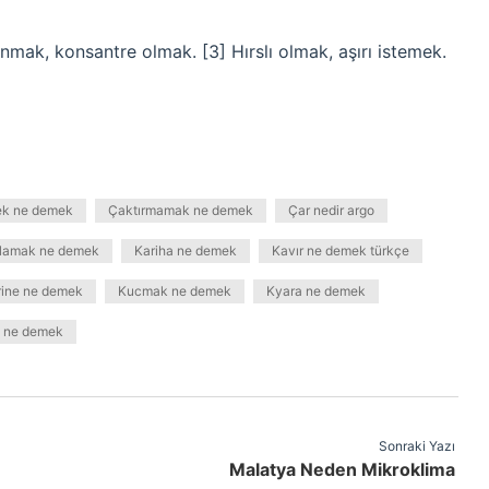
nmak, konsantre olmak. [3] Hırslı olmak, aşırı istemek.
ek ne demek
Çaktırmamak ne demek
Çar nedir argo
lamak ne demek
Kariha ne demek
Kavır ne demek türkçe
rine ne demek
Kucmak ne demek
Kyara ne demek
 ne demek
Sonraki Yazı
Malatya Neden Mikroklima