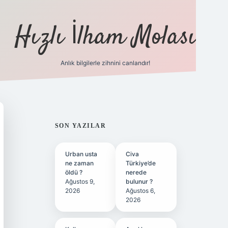
Hızlı İlham Molası
Anlık bilgilerle zihnini canlandır!
ilbet bahis sitesi
SIDEBAR
SON YAZILAR
Urban usta
Civa
ne zaman
Türkiye’de
öldü ?
nerede
Ağustos 9,
bulunur ?
2026
Ağustos 6,
2026