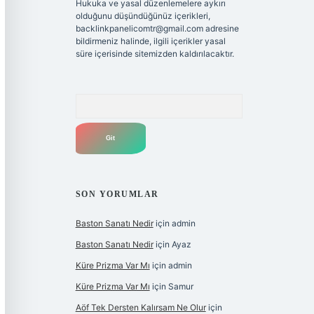
Hukuka ve yasal düzenlemelere aykırı
olduğunu düşündüğünüz içerikleri,
backlinkpanelicomtr@gmail.com
adresine
bildirmeniz halinde, ilgili içerikler yasal
süre içerisinde sitemizden kaldırılacaktır.
Arama
SON YORUMLAR
Baston Sanatı Nedir
için
admin
Baston Sanatı Nedir
için
Ayaz
Küre Prizma Var Mı
için
admin
Küre Prizma Var Mı
için
Samur
Aöf Tek Dersten Kalırsam Ne Olur
için