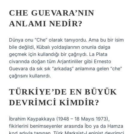
CHE GUEVARA’NIN
ANLAMI NEDIR?
Dünya onu “Che” olarak tanıyordu. Ama bu bir isim
bile değildi, Kübalı yoldaşlarının onunla dalga
geçmek için kullandığı bir çağrıydı. La Plata
civarında doğan tüm Arjantinliler gibi Ernesto
Guevara da sık sık “arkadaş” anlamına gelen “che”
çağrısını kullanırdı.
TÜRKIYE’DE EN BÜYÜK
DEVRIMCI KIMDIR?
İbrahim Kaypakkaya (1948 – 18 Mayıs 1973),
fikirlerini benimseyenler arasında İbo ya da Hamza
kod adıyla tanınan, Türk Marksist-Leninist devrimci