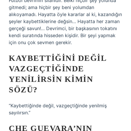
Futbol devrimin silahıdır. Belki hiçbir şey yolunda
gitmedi; ama hiçbir şey beni yolumdan
alıkoyamadı. Hayatta öyle kararlar al ki, kazandığın
şeyler kaybettiklerine değsin… Hayatta her zaman
gerçeği savun!… Devrimci, bir başkasının tokatını
kendi suratında hisseden kişidir. Bir şeyi yapmak
için onu çok sevmen gerekir.
KAYBETTIĞINI DEĞIL
VAZGEÇTIĞINDE
YENILIRSIN KIMIN
SÖZÜ?
“Kaybettiğinde değil, vazgeçtiğinde yenilmiş
sayılırsın.”
CHE GUEVARA’NIN