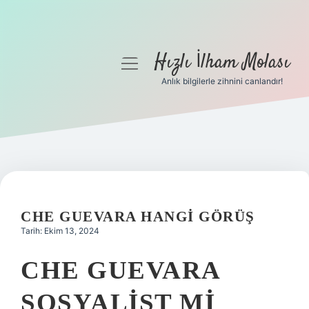
Hızlı İlham Molası
menüyü
aç
Anlık bilgilerle zihnini canlandır!
Anasayfa
Gizlilik Politikası
Yasal Uyarı
Hakkımızda
CHE GUEVARA HANGI GÖRÜŞ
Tarih: Ekim 13, 2024
CHE GUEVARA
SOSYALIST MI