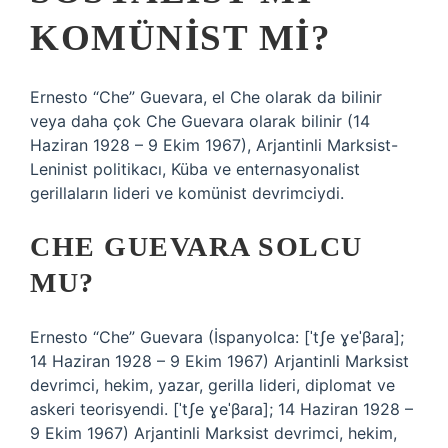
KOMÜNIST MI?
Ernesto “Che” Guevara, el Che olarak da bilinir
veya daha çok Che Guevara olarak bilinir (14
Haziran 1928 – 9 Ekim 1967), Arjantinli Marksist-
Leninist politikacı, Küba ve enternasyonalist
gerillaların lideri ve komünist devrimciydi.
CHE GUEVARA SOLCU
MU?
Ernesto “Che” Guevara (İspanyolca: [ˈtʃe ɣeˈβaɾa];
14 Haziran 1928 – 9 Ekim 1967) Arjantinli Marksist
devrimci, hekim, yazar, gerilla lideri, diplomat ve
askeri teorisyendi. [ˈtʃe ɣeˈβaɾa]; 14 Haziran 1928 –
9 Ekim 1967) Arjantinli Marksist devrimci, hekim,