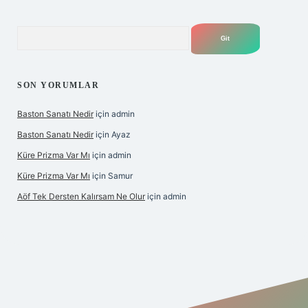
Arama
SON YORUMLAR
Baston Sanatı Nedir
için
admin
Baston Sanatı Nedir
için
Ayaz
Küre Prizma Var Mı
için
admin
Küre Prizma Var Mı
için
Samur
Aöf Tek Dersten Kalırsam Ne Olur
için
admin
is sitesi