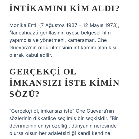
INTIKAMINI KIM ALDI?
Monika Ertl, (7 Ağustos 1937 – 12 Mayıs 1973),
Ñancahuazú gerillasının üyesi, belgesel film
yapımcısı ve yönetmeni, kameraman. Che
Guevara’nın öldürülmesinin intikamını alan kişi
olarak kabul edilir.
GERÇEKÇI OL
IMKANSIZI ISTE KIMIN
SÖZÜ?
“Gerçekçi ol, imkansızı iste” Che Guevara’nın
sözlerinin dikkatlice seçilmiş bir seçkisidir. “Bir
devrimcinin en iyi özelliği, dünyanın neresinde
olursa olsun her adaletsizliği kendi kendine