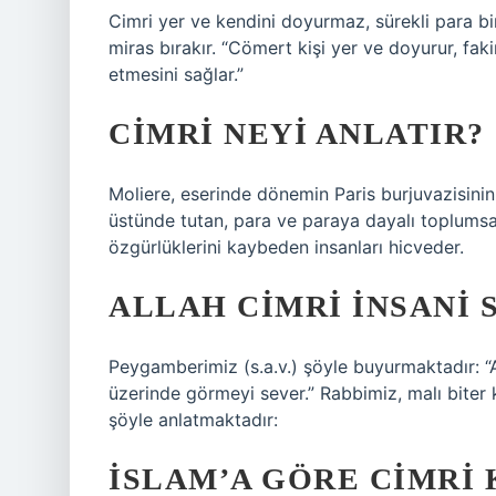
Cimri yer ve kendini doyurmaz, sürekli para bir
miras bırakır. “Cömert kişi yer ve doyurur, fak
etmesini sağlar.”
CIMRI NEYI ANLATIR?
Moliere, eserinde dönemin Paris burjuvazisinin 
üstünde tutan, para ve paraya dayalı toplumsal
özgürlüklerini kaybeden insanları hicveder.
ALLAH CIMRI INSANI 
Peygamberimiz (s.a.v.) şöyle buyurmaktadır: “A
üzerinde görmeyi sever.” Rabbimiz, malı biter
şöyle anlatmaktadır:
İSLAM’A GÖRE CIMRI 