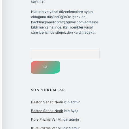
sayılırlar.
Hukuka ve yasal düzenlemelere aykırı
olduğunu düşündüğünüz içerikleri,
backlinkpanelicomtr@gmail.com
adresine
bildirmeniz halinde, ilgili içerikler yasal
süre içerisinde sitemizden kaldırılacaktır.
Arama
SON YORUMLAR
Baston Sanatı Nedir
için
admin
Baston Sanatı Nedir
için
Ayaz
Küre Prizma Var Mı
için
admin
Küre Prizma Var Mı
için
Samur