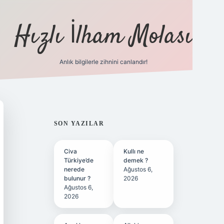
Hızlı İlham Molası
Anlık bilgilerle zihnini canlandır!
ilbet bahis sitesi
SIDEBAR
SON YAZILAR
Civa
Kullı ne
Türkiye’de
demek ?
nerede
Ağustos 6,
bulunur ?
2026
Ağustos 6,
2026