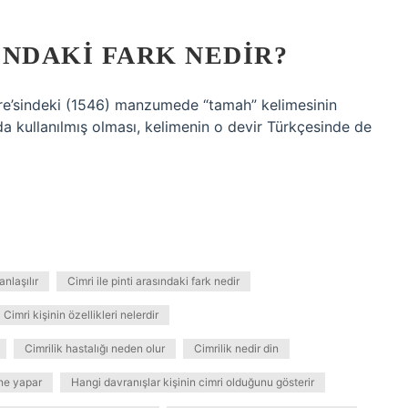
SINDAKI FARK NEDIR?
ire’sindeki (1546) manzumede “tamah” kelimesinin
nda kullanılmış olması, kelimenin o devir Türkçesinde de
anlaşılır
Cimri ile pinti arasındaki fark nedir
Cimri kişinin özellikleri nelerdir
Cimrilik hastalığı neden olur
Cimrilik nedir din
ne yapar
Hangi davranışlar kişinin cimri olduğunu gösterir