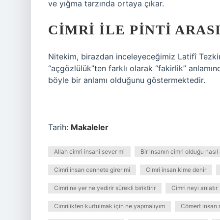
ve yığma tarzında ortaya çıkar.
CIMRI ILE PINTI ARA
Nitekim, birazdan inceleyeceğimiz Latifî Tezk
“açgözlülük”ten farklı olarak “fakirlik” anlamı
böyle bir anlamı olduğunu göstermektedir.
Tarih:
Makaleler
Allah cimri insani sever mi
Bir insanın cimri olduğu nasıl 
Cimri insan cennete girer mi
Cimri insan kime denir
Cimri ne yer ne yedirir sürekli biriktirir
Cimri neyi anlatır
Cimrilikten kurtulmak için ne yapmalıyım
Cömert insan 