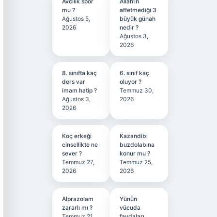
Avcılık spor
Allah’ın
mu ?
affetmediği 3
Ağustos 5,
büyük günah
2026
nedir ?
Ağustos 3,
2026
8. sınıfta kaç
6. sınıf kaç
ders var
oluyor ?
imam hatip ?
Temmuz 30,
Ağustos 3,
2026
2026
Koç erkeği
Kazandibi
cinsellikte ne
buzdolabına
sever ?
konur mu ?
Temmuz 27,
Temmuz 25,
2026
2026
Alprazolam
Yünün
zararlı mı ?
vücuda
Temmuz 21,
faydaları