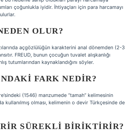
rumları çoğunlukla iyidir. İhtiyaçları için para harcamayı
lurlar.
 NEDEN OLUR?
larında açgözlülüğün karakterini anal dönemden (2-3
ansıtır. FREUD, bunun çocuğun tuvalet alışkanlığı
lış tutumlarından kaynaklandığını söyler.
SINDAKI FARK NEDIR?
ire’sindeki (1546) manzumede “tamah” kelimesinin
nda kullanılmış olması, kelimenin o devir Türkçesinde de
IRIR SÜREKLI BIRIKTIRIR?