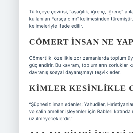
Türkçeye çevirisi, “aşağılık, iğrenç, iğrenç” an
kullanılan Farsça cimrî kelimesinden türemiştir
kelimeleriyle ifade edilir.
CÖMERT INSAN NE YA
Cömertlik, özellikle zor zamanlarda toplum üy
güçlendirir. Bu kavram, toplumların zorluklar 
davranış sosyal dayanışmayı teşvik eder.
KIMLER KESINLIKLE 
“Şüphesiz iman edenler; Yahudiler, Hıristiyanla
ve salih ameller işleyenler için Rableri katında
üzülmeyeceklerdir.”