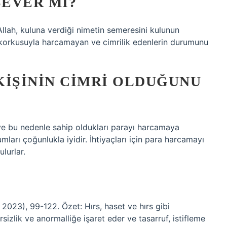
SEVER MI?
llah, kuluna verdiği nimetin semeresini kulunun
 korkusuyla harcamayan ve cimrilik edenlerin durumunu
KIŞININ CIMRI OLDUĞUNU
 ve bu nedenle sahip oldukları parayı harcamaya
rumları çoğunlukla iyidir. İhtiyaçları için para harcamayı
lurlar.
 2023), 99-122. Özet: Hırs, haset ve hırs gibi
rsizlik ve anormalliğe işaret eder ve tasarruf, istifleme