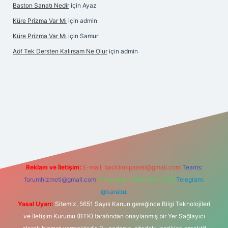
Baston Sanatı Nedir
için
Ayaz
Küre Prizma Var Mı
için
admin
Küre Prizma Var Mı
için
Samur
Aöf Tek Dersten Kalırsam Ne Olur
için
admin
 bahis sitesi
Reklam ve İletişim:
E-mail:
backlinkpaneli@gmail.com
Teams:
forumhizmeti@gmail.com
Whatsapp: 0262 606 0 726
Telegram:
@karabul
Yasal Uyarı:
Sitemiz, 5651 Sayılı Kanun gereğince Bilgi Teknolojileri
ve İletişim Kurumu (BTK) tarafından onaylanmış bir Yer Sağlayıcı