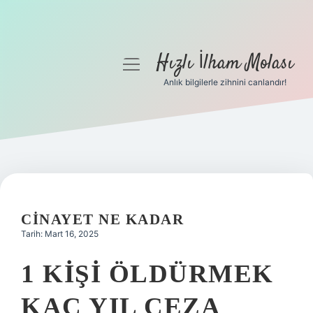
Hızlı İlham Molası
menüyü
aç
Anlık bilgilerle zihnini canlandır!
Anasayfa
Gizlilik Politikası
Yasal Uyarı
Hakkımızda
CINAYET NE KADAR
Tarih: Mart 16, 2025
1 KIŞI ÖLDÜRMEK
KAÇ YIL CEZA