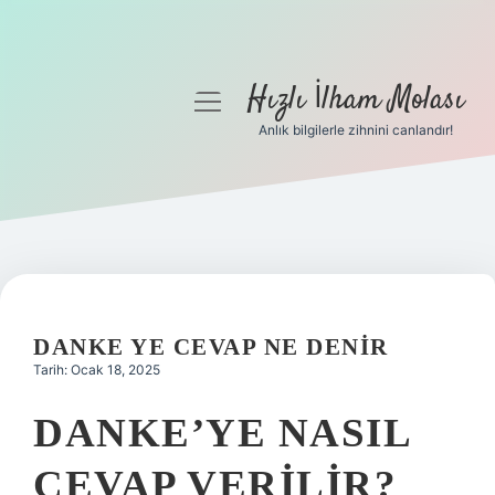
Hızlı İlham Molası
menüyü
aç
Anlık bilgilerle zihnini canlandır!
Anasayfa
Gizlilik Politikası
Yasal Uyarı
Hakkımızda
DANKE YE CEVAP NE DENIR
Tarih: Ocak 18, 2025
DANKE’YE NASIL
CEVAP VERILIR?