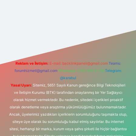
t bahis sitesi
Reklam ve İletişim:
E-mail:
backlinkpaneli@gmail.com
Teams:
forumhizmeti@gmail.com
Whatsapp: 0262 606 0 726
Telegram:
@karabul
Yasal Uyarı:
Sitemiz, 5651 Sayılı Kanun gereğince Bilgi Teknolojileri
ve İletişim Kurumu (BTK) tarafından onaylanmış bir Yer Sağlayıcı
olarak hizmet vermektedir. Bu nedenle, sitedeki içerikleri proaktif
olarak denetleme veya araştırma yükümlülüğümüz bulunmamaktadır.
Ancak, üyelerimiz yazdıkları içeriklerin sorumluluğunu taşımakta olup,
siteye üye olarak bu sorumluluğu kabul etmiş sayılırlar. Bu internet
sitesi, herhangi bir marka, kurum veya şahıs şirketi ile hiçbir bağlantısı