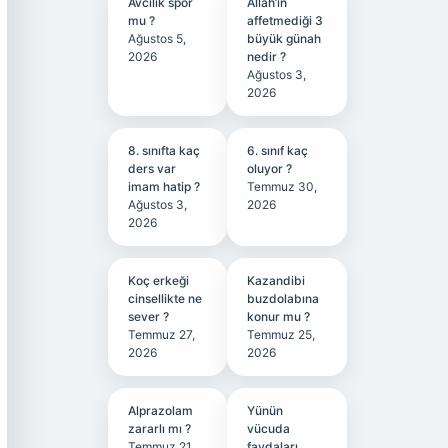
Avcılık spor
Allah’ın
mu ?
affetmediği 3
Ağustos 5,
büyük günah
2026
nedir ?
Ağustos 3,
2026
8. sınıfta kaç
6. sınıf kaç
ders var
oluyor ?
imam hatip ?
Temmuz 30,
Ağustos 3,
2026
2026
Koç erkeği
Kazandibi
cinsellikte ne
buzdolabına
sever ?
konur mu ?
Temmuz 27,
Temmuz 25,
2026
2026
Alprazolam
Yünün
zararlı mı ?
vücuda
Temmuz 21,
faydaları