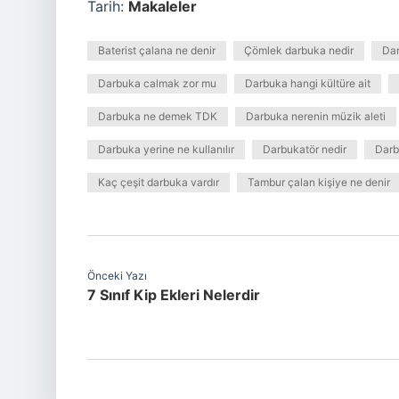
Tarih:
Makaleler
Baterist çalana ne denir
Çömlek darbuka nedir
Dar
Darbuka calmak zor mu
Darbuka hangi kültüre ait
Darbuka ne demek TDK
Darbuka nerenin müzik aleti
Darbuka yerine ne kullanılır
Darbukatör nedir
Darb
Kaç çeşit darbuka vardır
Tambur çalan kişiye ne denir
Önceki Yazı
7 Sınıf Kip Ekleri Nelerdir