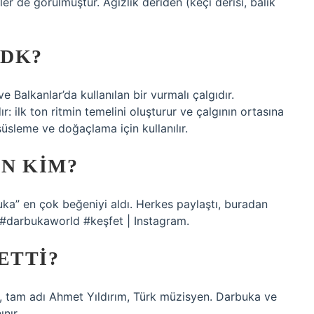
r de görülmüştür. Ağızlık deriden (keçi derisi, balık
TDK?
Balkanlar’da kullanılan bir vurmalı çalgıdır.
: ilk ton ritmin temelini oluşturur ve çalgının ortasına
 süsleme ve doğaçlama için kullanılır.
N KIM?
ka” en çok beğeniyi aldı. Herkes paylaştı, buradan
darbukaworld #keşfet | Instagram.
ETTI?
, tam adı Ahmet Yıldırım, Türk müzisyen. Darbuka ve
nır.