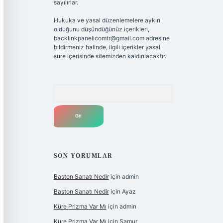
sayılırlar.
Hukuka ve yasal düzenlemelere aykırı
olduğunu düşündüğünüz içerikleri,
backlinkpanelicomtr@gmail.com
adresine
bildirmeniz halinde, ilgili içerikler yasal
süre içerisinde sitemizden kaldırılacaktır.
Arama
SON YORUMLAR
Baston Sanatı Nedir
için
admin
Baston Sanatı Nedir
için
Ayaz
Küre Prizma Var Mı
için
admin
Küre Prizma Var Mı
için
Samur