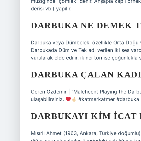
müziğinde “çömlek” denir. Ahşapla kaplı örnekle
derisi vb.) yapılır.
DARBUKA NE DEMEK 
Darbuka veya Dümbelek, özellikle Orta Doğu ve 
Darbukada Düm ve Tek adı verilen iki ses vardır
vurularak elde edilir, ikinci ton ise çoğunlukla
DARBUKA ÇALAN KADI
Ceren Özdemir | “Maleficent Playing the Darbu
ulaşabilirsiniz.
#katmerkatmer #darbuka #
DARBUKAYI KIM ICAT 
Mısırlı Ahmet (1963, Ankara, Türkiye doğumlu)
diğer vurmalı çalgılar üzerindeki ustalığıyla tanı