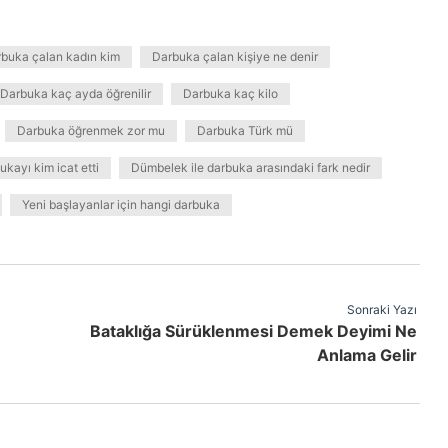
buka çalan kadın kim
Darbuka çalan kişiye ne denir
Darbuka kaç ayda öğrenilir
Darbuka kaç kilo
Darbuka öğrenmek zor mu
Darbuka Türk mü
ukayı kim icat etti
Dümbelek ile darbuka arasındaki fark nedir
Yeni başlayanlar için hangi darbuka
Sonraki Yazı
Bataklığa Sürüklenmesi Demek Deyimi Ne
Anlama Gelir