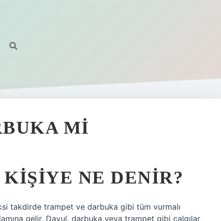
RBUKA MI
KIŞIYE NE DENIR?
Aksi takdirde trampet ve darbuka gibi tüm vurmalı
lamına gelir. Davul, darbuka veya trampet gibi çalgılar