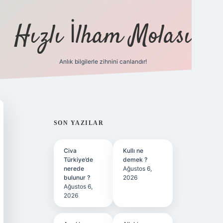
Hızlı İlham Molası
Anlık bilgilerle zihnini canlandır!
ilbet bahis sitesi
SIDEBAR
SON YAZILAR
Civa
Kullı ne
Türkiye’de
demek ?
nerede
Ağustos 6,
bulunur ?
2026
Ağustos 6,
2026