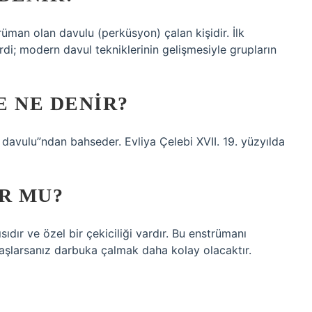
rüman olan davulu (perküsyon) çalan kişidir. İlk
rdi; modern davul tekniklerinin gelişmesiyle grupların
E NE DENIR?
 davulu”ndan bahseder. Evliya Çelebi XVII. 19. yüzyılda
R MU?
ıdır ve özel bir çekiciliği vardır. Bu enstrümanı
aşlarsanız darbuka çalmak daha kolay olacaktır.