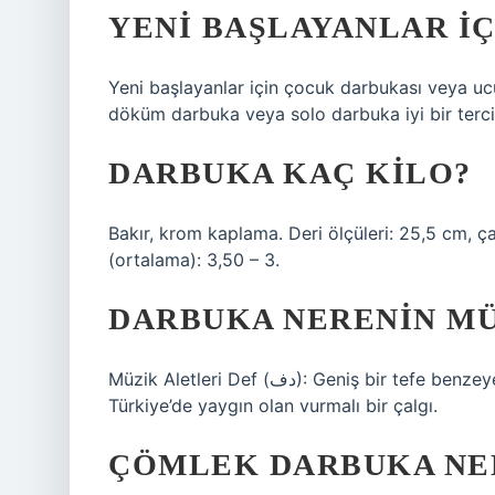
YENI BAŞLAYANLAR I
Yeni başlayanlar için çocuk darbukası veya uc
döküm darbuka veya solo darbuka iyi bir tercih
DARBUKA KAÇ KILO?
Bakır, krom kaplama. Deri ölçüleri: 25,5 cm, ça
(ortalama): 3,50 – 3.
DARBUKA NERENIN MÜ
Müzik Aletleri Def (دف): Geniş bir tefe benzeyen İran kökenli vurmalı bir çalgı. Darbuka: Orta Doğu ve
Türkiye’de yaygın olan vurmalı bir çalgı.
ÇÖMLEK DARBUKA NE