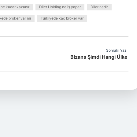
 ne kadar kazanır
Diler Holding ne iş yapar
Diler nedir
yede broker var mı
Türkiyede kaç broker var
Sonraki Yazı
Bizans Şimdi Hangi Ülke