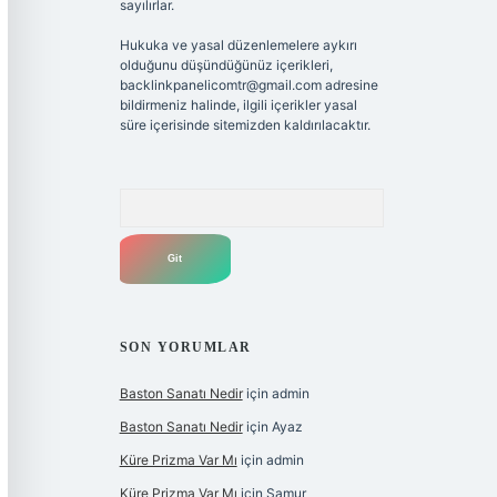
sayılırlar.
Hukuka ve yasal düzenlemelere aykırı
olduğunu düşündüğünüz içerikleri,
backlinkpanelicomtr@gmail.com
adresine
bildirmeniz halinde, ilgili içerikler yasal
süre içerisinde sitemizden kaldırılacaktır.
Arama
SON YORUMLAR
Baston Sanatı Nedir
için
admin
Baston Sanatı Nedir
için
Ayaz
Küre Prizma Var Mı
için
admin
Küre Prizma Var Mı
için
Samur