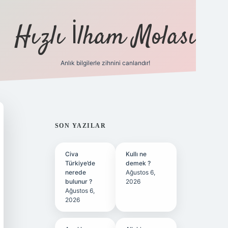
Hızlı İlham Molası
Anlık bilgilerle zihnini canlandır!
ilbet bahis sitesi
SIDEBAR
SON YAZILAR
Civa
Kullı ne
Türkiye’de
demek ?
nerede
Ağustos 6,
bulunur ?
2026
Ağustos 6,
2026