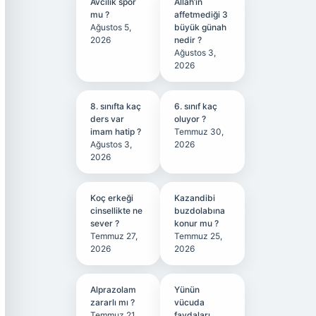
Avcılık spor
Allah’ın
mu ?
affetmediği 3
Ağustos 5,
büyük günah
2026
nedir ?
Ağustos 3,
2026
8. sınıfta kaç
6. sınıf kaç
ders var
oluyor ?
imam hatip ?
Temmuz 30,
Ağustos 3,
2026
2026
Koç erkeği
Kazandibi
cinsellikte ne
buzdolabına
sever ?
konur mu ?
Temmuz 27,
Temmuz 25,
2026
2026
Alprazolam
Yünün
zararlı mı ?
vücuda
Temmuz 21,
faydaları