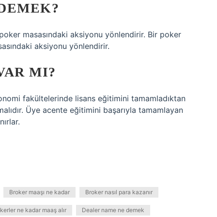
 DEMEK?
e poker masasındaki aksiyonu yönlendirir. Bir poker
sasındaki aksiyonu yönlendirir.
VAR MI?
konomi fakültelerinde lisans eğitimini tamamladıktan
malıdır. Üye acente eğitimini başarıyla tamamlayan
ırlar.
Broker maaşı ne kadar
Broker nasıl para kazanır
kerler ne kadar maaş alır
Dealer name ne demek