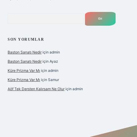
Arama
SON YORUMLAR
Baston Sanatı Nedir
için
admin
Baston Sanatı Nedir
için
Ayaz
Küre Prizma Var Mı
için
admin
Küre Prizma Var Mı
için
Samur
Aöf Tek Dersten Kalırsam Ne Olur
için
admin
bahis sitesi