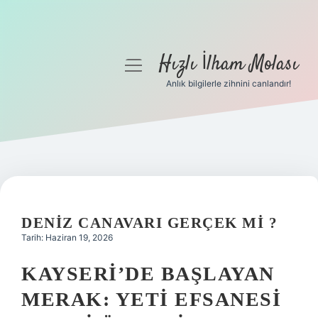
Hızlı İlham Molası
menüyü
aç
Anlık bilgilerle zihnini canlandır!
Anasayfa
Gizlilik Politikası
Yasal Uyarı
Hakkımızda
DENIZ CANAVARI GERÇEK MI ?
Tarih: Haziran 19, 2026
KAYSERI’DE BAŞLAYAN
MERAK: YETI EFSANESI