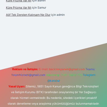
Küre Prizma Var Mı
için
admin
Küre Prizma Var Mı
için
Samur
Aöf Tek Dersten Kalırsam Ne Olur
için
admin
 bahis sitesi
Reklam ve İletişim:
E-mail:
backlinkpaneli@gmail.com
Teams:
forumhizmeti@gmail.com
Whatsapp: 0262 606 0 726
Telegram:
@karabul
Yasal Uyarı:
Sitemiz, 5651 Sayılı Kanun gereğince Bilgi Teknolojileri
ve İletişim Kurumu (BTK) tarafından onaylanmış bir Yer Sağlayıcı
olarak hizmet vermektedir. Bu nedenle, sitedeki içerikleri proaktif
olarak denetleme veya araştırma yükümlülüğümüz bulunmamaktadır.