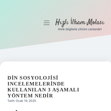
Hızlı İlham Molası
menüyü
aç
Anlık bilgilerle zihnini canlandır!
Anasayfa
Gizlilik Politikası
Yasal Uyarı
Hakkımızda
DIN SOSYOLOJISI
INCELEMELERINDE
KULLANILAN 3 AŞAMALI
YÖNTEM NEDIR
Tarih: Ocak 19, 2025