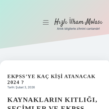
Hızlı İlham Molası
menüyü
aç
Anlık bilgilerle zihnini canlandır!
Anasayfa
Gizlilik Politikası
Yasal Uyarı
Hakkımızda
EKPSS’YE KAÇ KIŞI ATANACAK
2024 ?
Tarih: Şubat 3, 2026
KAYNAKLARIN KITLIĞI,
SEÇIMLER VE EKPSS