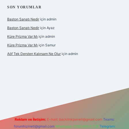
SON YORUMLAR
Baston Sanatı Nedir
için
admin
Baston Sanatı Nedir
için
Ayaz
Küre Prizma Var Mı
için
admin
Küre Prizma Var Mı
için
Samur
Aöf Tek Dersten Kalırsam Ne Olur
için
admin
bahis sitesi
Reklam ve İletişim:
E-mail:
backlinkpaneli@gmail.com
Teams:
forumhizmeti@gmail.com
Whatsapp: 0262 606 0 726
Telegram: