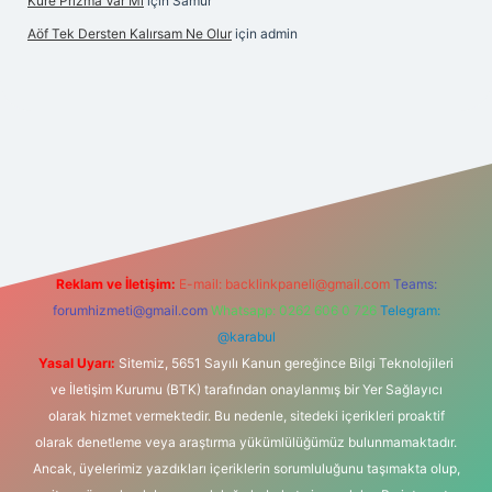
Küre Prizma Var Mı
için
Samur
Aöf Tek Dersten Kalırsam Ne Olur
için
admin
his sitesi
Reklam ve İletişim:
E-mail:
backlinkpaneli@gmail.com
Teams:
forumhizmeti@gmail.com
Whatsapp: 0262 606 0 726
Telegram:
@karabul
Yasal Uyarı:
Sitemiz, 5651 Sayılı Kanun gereğince Bilgi Teknolojileri
ve İletişim Kurumu (BTK) tarafından onaylanmış bir Yer Sağlayıcı
olarak hizmet vermektedir. Bu nedenle, sitedeki içerikleri proaktif
olarak denetleme veya araştırma yükümlülüğümüz bulunmamaktadır.
Ancak, üyelerimiz yazdıkları içeriklerin sorumluluğunu taşımakta olup,