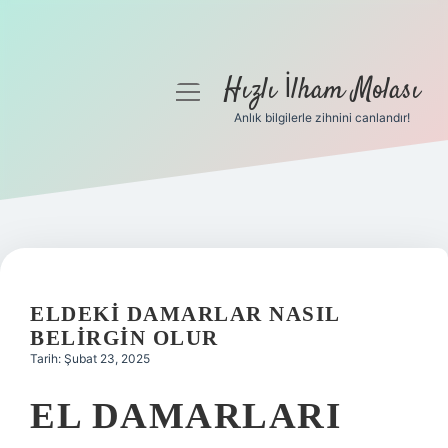
Hızlı İlham Molası
menüyü
aç
Anlık bilgilerle zihnini canlandır!
Anasayfa
Gizlilik Politikası
Yasal Uyarı
Hakkımızda
ELDEKI DAMARLAR NASIL
BELIRGIN OLUR
Tarih: Şubat 23, 2025
EL DAMARLARI