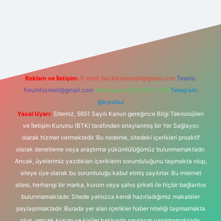
 bahis sitesi
Reklam ve İletişim:
E-mail:
backlinkpaneli@gmail.com
Teams:
forumhizmeti@gmail.com
Whatsapp: 0262 606 0 726
Telegram:
@karabul
Yasal Uyarı:
Sitemiz, 5651 Sayılı Kanun gereğince Bilgi Teknolojileri
ve İletişim Kurumu (BTK) tarafından onaylanmış bir Yer Sağlayıcı
olarak hizmet vermektedir. Bu nedenle, sitedeki içerikleri proaktif
olarak denetleme veya araştırma yükümlülüğümüz bulunmamaktadır.
Ancak, üyelerimiz yazdıkları içeriklerin sorumluluğunu taşımakta olup,
siteye üye olarak bu sorumluluğu kabul etmiş sayılırlar. Bu internet
sitesi, herhangi bir marka, kurum veya şahıs şirketi ile hiçbir bağlantısı
bulunmamaktadır. Sitede yalnızca kendi hazırladığımız makaleler
paylaşılmaktadır. Burada yer alan içerikler haber niteliği taşımamakta
olup, gerçek kurum ve kişiler hakkında paylaşım yapılmamaktadır.