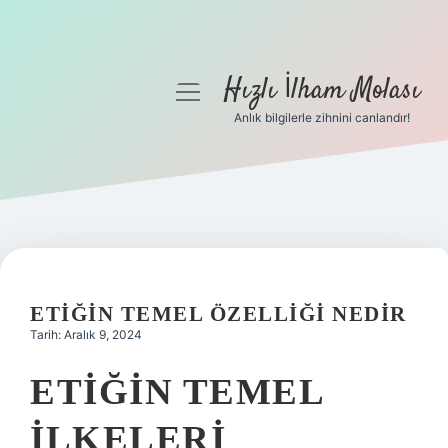
Hızlı İlham Molası
menüyü
aç
Anlık bilgilerle zihnini canlandır!
Anasayfa
Gizlilik Politikası
Yasal Uyarı
Hakkımızda
ETIĞIN TEMEL ÖZELLIĞI NEDIR
Tarih: Aralık 9, 2024
ETIĞIN TEMEL
ILKELERI