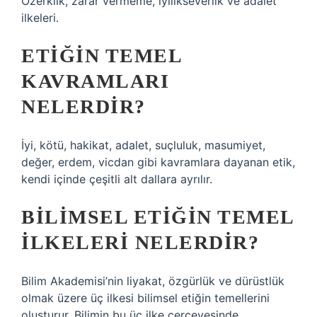
Özerklik, zarar vermeme, iyilikseverlik ve adalet
ilkeleri.
ETIĞIN TEMEL
KAVRAMLARI
NELERDIR?
İyi, kötü, hakikat, adalet, suçluluk, masumiyet,
değer, erdem, vicdan gibi kavramlara dayanan etik,
kendi içinde çeşitli alt dallara ayrılır.
BILIMSEL ETIĞIN TEMEL
ILKELERI NELERDIR?
Bilim Akademisi’nin liyakat, özgürlük ve dürüstlük
olmak üzere üç ilkesi bilimsel etiğin temellerini
oluşturur. Bilimin bu üç ilke çerçevesinde