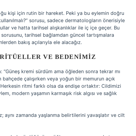
 kişi için rutin bir hareket. Peki ya bu eylemin doğru
ullanılmalı?” sorusu, sadece dermatologların önerisiyle
llar ve hatta tarihsel alışkanlıklar ile iç içe geçer. Bu
sorusunu, tarihsel bağlamdan güncel tartışmalara
nlerden bakış açılarıyla ele alacağız.
RITÜELLER VE BEDENIMIZ
lım: “Güneş kremi sürdüm ama öğleden sonra tekrar mı
yin bahçede çalışırken veya yoğun bir memurun açık
erkesin ritmi farklı olsa da endişe ortaktır: Cildimizi
lem, modern yaşamın karmaşık risk algısı ve sağlık
; aynı zamanda yaşlanma belirtilerini yavaşlatır ve cilt