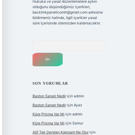
Hukuka ve yasal düzenlemelere aykırı
olduğunu düşündüğünüz içerikleri,
backlinkpanelicomtr@gmail.com
adresine
bildirmeniz halinde, ilgili içerikler yasal
süre içerisinde sitemizden kaldırılacaktır.
Arama
SON YORUMLAR
Baston Sanatı Nedir
için
admin
Baston Sanatı Nedir
için
Ayaz
Küre Prizma Var Mı
için
admin
Küre Prizma Var Mı
için
Samur
Aöf Tek Dersten Kalırsam Ne Olur
için