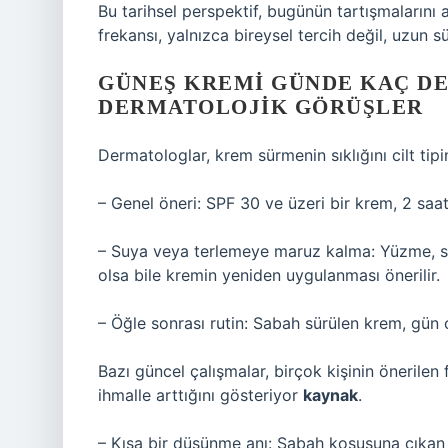
Bu tarihsel perspektif, bugünün tartışmalarını 
frekansı, yalnızca bireysel tercih değil, uzun s
GÜNEŞ KREMI GÜNDE KAÇ D
DERMATOLOJIK GÖRÜŞLER
Dermatologlar, krem sürmenin sıklığını cilt tipi
– Genel öneri: SPF 30 ve üzeri bir krem, 2 saa
– Suya veya terlemeye maruz kalma: Yüzme, s
olsa bile kremin yeniden uygulanması önerilir.
– Öğle sonrası rutin: Sabah sürülen krem, gün 
Bazı güncel çalışmalar, birçok kişinin önerilen 
ihmalle arttığını gösteriyor
kaynak
.
– Kısa bir düşünme anı: Sabah koşusuna çıkan 