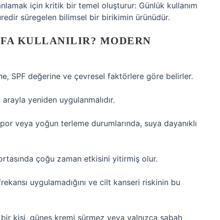
anlamak için kritik bir temel oluşturur: Günlük kullanım
üredir süregelen bilimsel bir birikimin ürünüdür.
EFA KULLANILIR? MODERN
ne, SPF değerine ve çevresel faktörlere göre belirler.
t arayla yeniden uygulanmalıdır.
por veya yoğun terleme durumlarında, suya dayanıklı
ortasında çoğu zaman etkisini yitirmiş olur.
frekansı uygulamadığını ve cilt kanseri riskinin bu
bir kişi, güneş kremi sürmez veya yalnızca sabah