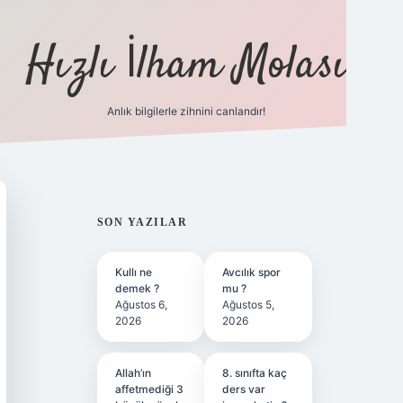
Hızlı İlham Molası
Anlık bilgilerle zihnini canlandır!
ilbet bahis sitesi
SIDEBAR
SON YAZILAR
Kullı ne
Avcılık spor
demek ?
mu ?
Ağustos 6,
Ağustos 5,
2026
2026
Allah’ın
8. sınıfta kaç
affetmediği 3
ders var