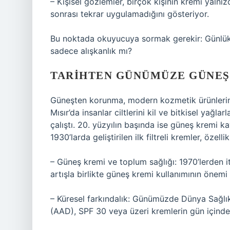
– Kişisel gözlemler, birçok kişinin kremi yaln
sonrası tekrar uygulamadığını gösteriyor.
Bu noktada okuyucuya sormak gerekir: Günlük r
sadece alışkanlık mı?
TARIHTEN GÜNÜMÜZE GÜNEŞ
Güneşten korunma, modern kozmetik ürünlerin
Mısır’da insanlar ciltlerini kil ve bitkisel yağ
çalıştı. 20. yüzyılın başında ise güneş kremi k
1930’larda geliştirilen ilk filtreli kremler, özelli
– Güneş kremi ve toplum sağlığı: 1970’lerden it
artışla birlikte güneş kremi kullanımının önemi
– Küresel farkındalık: Günümüzde Dünya Sağl
(AAD), SPF 30 veya üzeri kremlerin gün içinde 