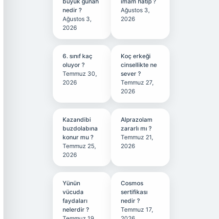
büyük günah
imam hatip ?
nedir ?
Ağustos 3,
Ağustos 3,
2026
2026
6. sınıf kaç
Koç erkeği
oluyor ?
cinsellikte ne
Temmuz 30,
sever ?
2026
Temmuz 27,
2026
Kazandibi
Alprazolam
buzdolabına
zararlı mı ?
konur mu ?
Temmuz 21,
Temmuz 25,
2026
2026
Yünün
Cosmos
vücuda
sertifikası
faydaları
nedir ?
nelerdir ?
Temmuz 17,
Temmuz 19,
2026