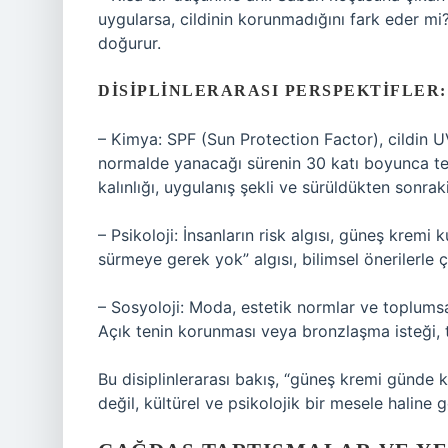
uygularsa, cildinin korunmadığını fark eder mi? 
doğurur.
DISIPLINLERARASI PERSPEKTIFLER:
– Kimya: SPF (Sun Protection Factor), cildin UV
normalde yanacağı sürenin 30 katı boyunca te
kalınlığı, uygulanış şekli ve sürüldükten sonrak
– Psikoloji: İnsanların risk algısı, güneş kremi
sürmeye gerek yok” algısı, bilimsel önerilerle çe
– Sosyoloji: Moda, estetik normlar ve toplumsal 
Açık tenin korunması veya bronzlaşma isteği, t
Bu disiplinlerarası bakış, “güneş kremi günde k
değil, kültürel ve psikolojik bir mesele haline ge