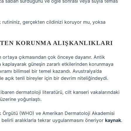
ızca sabah sürdüğünü ve öğle sonrası veya suyla temas
utininiz, gerçekten cildinizi koruyor mu, yoksa
TEN KORUNMA ALIŞKANLIKLARI
 ortaya çıkmasından çok önceye dayanır. Antik
larla kaplayarak güneşin zararlı etkilerinden korunmaya
avramı bilimsel bir temel kazandı. Avustralya’da
kle açık tenli bireyler için bir devrim niteliğindeydi.
ibaren dermatoloji literatürü, cilt kanseri vakalarındaki
 üzerine yoğunlaştı.
ık Örgütü (WHO) ve Amerikan Dermatoloji Akademisi
belirli aralıklarla tekrar uygulanmasını öneriyor
kaynak
.