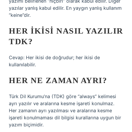
yazımı belirlenen “hiçbiri” olarak kabul edilir. Diğer
yazılar yanlış kabul edilir. En yaygın yanlış kullanım
“keine”dir.
HER IKISI NASIL YAZILIR
TDK?
Cevap: Her ikisi de doğrudur; her ikisi de
kullanılabilir.
HER NE ZAMAN AYRI?
Türk Dil Kurumu’na (TDK) göre “always” kelimesi
ayrı yazılır ve aralarına kesme işareti konulmaz.
Her zamanın ayrı yazılması ve aralarına kesme
işareti konulmaması dil bilgisi kurallarına uygun bir
yazım biçimidir.