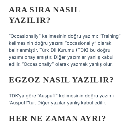
ARA SIRA NASIL
YAZILIR?
“Occasionally” kelimesinin doğru yazımı: “Training”
kelimesinin doğru yazımı “occasionally” olarak
belirlenmiştir. Türk Dil Kurumu (TDK) bu doğru
yazımı onaylamıştır. Diğer yazımlar yanlış kabul
edilir. “Occasionally” olarak yazmak yanlış olur.
EGZOZ NASIL YAZILIR?
TDK’ya göre “Auspuff” kelimesinin doğru yazımı
“Auspuff”tur. Diğer yazılar yanlış kabul edilir.
HER NE ZAMAN AYRI?