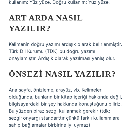
kullanım: Yüz yüze. Doğru kullanım: Yüz yüze.
ART ARDA NASIL
YAZILIR?
Kelimenin doğru yazımı ardışık olarak belirlenmiştir.
Türk Dil Kurumu (TDK) bu doğru yazımı
onaylamıştır. Ardışık olarak yazılması yanlış olur.
ÖNSEZI NASIL YAZILIR?
Ana sayfa, önizleme, arayüz, vb. Kelimeler
olduğunda, bunların bir kitap içeriği hakkında değil,
bilgisayardaki bir şey hakkında konuştuğunu biliriz.
Bu yüzden biraz sezgi kullanmak gerekir (tdk:
sezgi; önyargı standarttır çünkü farklı kullanımlara
sahip bağlamalar birbirine iyi uymaz).