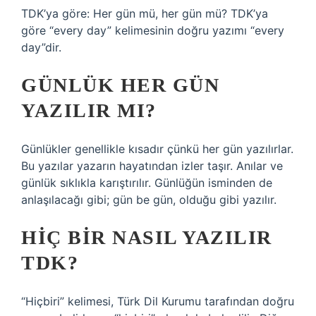
TDK’ya göre: Her gün mü, her gün mü? TDK’ya
göre “every day” kelimesinin doğru yazımı “every
day”dir.
GÜNLÜK HER GÜN
YAZILIR MI?
Günlükler genellikle kısadır çünkü her gün yazılırlar.
Bu yazılar yazarın hayatından izler taşır. Anılar ve
günlük sıklıkla karıştırılır. Günlüğün isminden de
anlaşılacağı gibi; gün be gün, olduğu gibi yazılır.
HIÇ BIR NASIL YAZILIR
TDK?
“Hiçbiri” kelimesi, Türk Dil Kurumu tarafından doğru